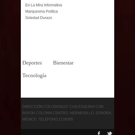
En La Mira Informativa
Marquesina Política
Soledad Durazo
Deportes
Bienestar
Tecnología
DIRECCIÓN COLOSIO#107 CASI ESQUINA CON
RAYON COLONIA CENTRO. HERMOSILLO, SONORA,
MÉXICO. TELÉFONO 2138395