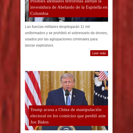
Posibles atentados terroristas alertan la
investidura de Abelardo de la Espriella en
Colombia
Las fuerzas militares desplegarán 11 mil
uniformados y se prohibió el sobrevuelo de drones,
usados por las agrupaciones criminales para
lanzar explosivos.
Leer más
Trump acusa a China de manipulación
electoral en los comicios que perdió ante
Joe Biden