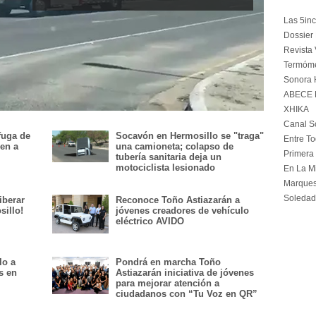
Las 5in
Dossier 
Revista 
Termóme
Sonora 
ABECE N
XHIKA
Canal S
fuga de
Socavón en Hermosillo se "traga"
Entre T
nen a
una camioneta; colapso de
Primera
tubería sanitaria deja un
motociclista lesionado
En La Mi
Marquesi
Soledad
iberar
Reconoce Toño Astiazarán a
sillo!
jóvenes creadores de vehículo
eléctrico AVIDO
lo a
Pondrá en marcha Toño
s en
Astiazarán iniciativa de jóvenes
para mejorar atención a
ciudadanos con “Tu Voz en QR”