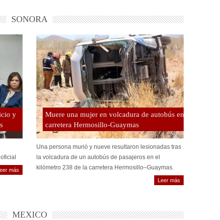
SONORA
icio y
Muere una mujer en volcadura de autobús en
s
carretera Hermosillo-Guaymas
Una persona murió y nueve resultaron lesionadas tras
oficial
la volcadura de un autobús de pasajeros en el
kilómetro 238 de la carretera Hermosillo–Guaymas.
eer más
Leer más
MEXICO