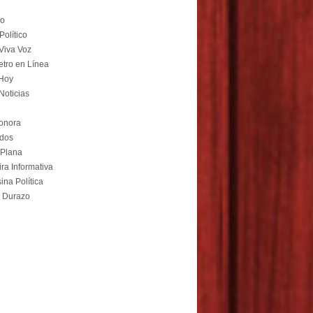
co
Político
Viva Voz
tro en Línea
Hoy
oticias
onora
odos
 Plana
ra Informativa
na Política
 Durazo