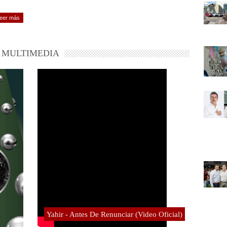
eer más
MULTIMEDIA
Yahir - Antes De Renunciar (Video Oficial)