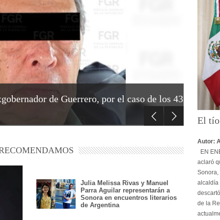
gobernador de Guerrero, por el caso de los 43
El tí
Autor: 
 RECOMENDAMOS
EN ENER
aclaró q
Sonora, 
alcaldía
Julia Melissa Rivas y Manuel
Parra Aguilar representarán a
descartó
Sonora en encuentros literarios
de la Re
de Argentina
actualme