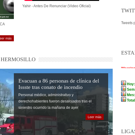
Yahir - Antes De Renunciar (Video Oficial)
TWIT
Tweets p
MCA
eer más
ESTA
HERMOSILLO
Evacuan a 86 personas de clínica del
Issste tras conato de incendio
Personal médico, administrativo y
derechohabientes fueron desalojados tras el
siniestro ocurrido la mañana de ayer
Leer más
LIGA