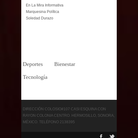
En La Mira Informativa
Marquesina Política
Soledad Durazo
Deportes
Bienestar
Tecnología
DIRECCIÓN COLOSIO#107 CASI ESQUINA CON
RAYON COLONIA CENTRO. HERMOSILLO, SONORA,
MÉXICO. TELÉFONO 2138395