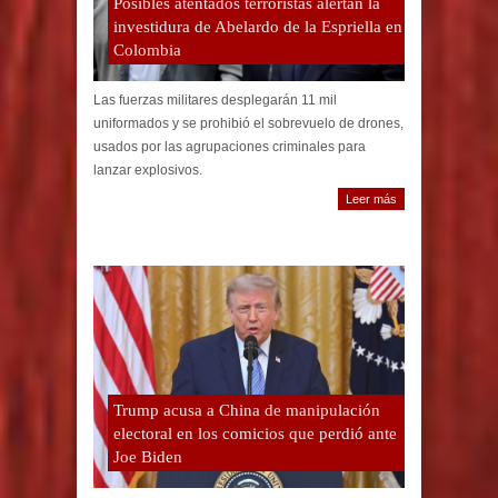
Posibles atentados terroristas alertan la
investidura de Abelardo de la Espriella en
Colombia
Las fuerzas militares desplegarán 11 mil
uniformados y se prohibió el sobrevuelo de drones,
usados por las agrupaciones criminales para
lanzar explosivos.
Leer más
Trump acusa a China de manipulación
electoral en los comicios que perdió ante
Joe Biden