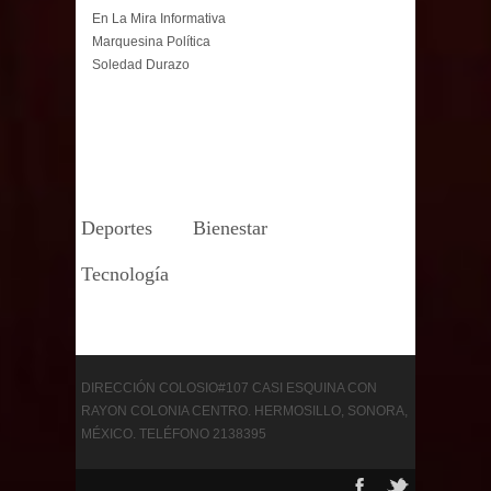
En La Mira Informativa
Marquesina Política
Soledad Durazo
Deportes
Bienestar
Tecnología
DIRECCIÓN COLOSIO#107 CASI ESQUINA CON
RAYON COLONIA CENTRO. HERMOSILLO, SONORA,
MÉXICO. TELÉFONO 2138395