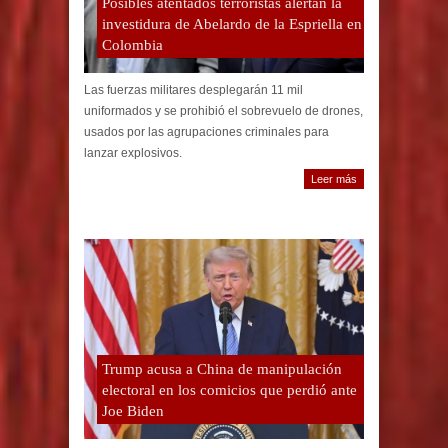
Posibles atentados terroristas alertan la
investidura de Abelardo de la Espriella en
Colombia
Las fuerzas militares desplegarán 11 mil
uniformados y se prohibió el sobrevuelo de drones,
usados por las agrupaciones criminales para
lanzar explosivos.
Leer más
Trump acusa a China de manipulación
electoral en los comicios que perdió ante
Joe Biden