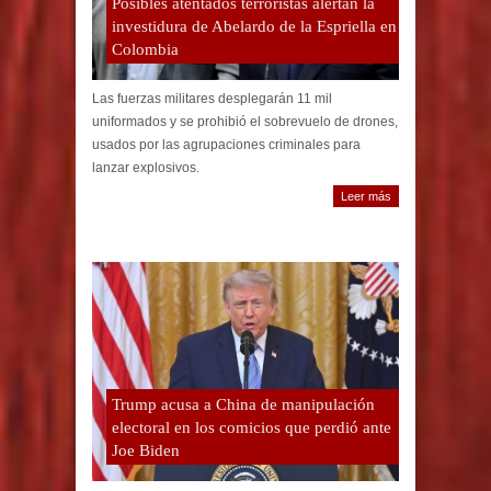
Posibles atentados terroristas alertan la
investidura de Abelardo de la Espriella en
Colombia
Las fuerzas militares desplegarán 11 mil
uniformados y se prohibió el sobrevuelo de drones,
usados por las agrupaciones criminales para
lanzar explosivos.
Leer más
Trump acusa a China de manipulación
electoral en los comicios que perdió ante
Joe Biden