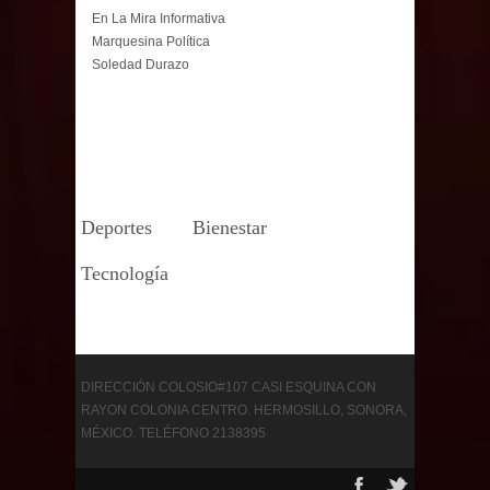
En La Mira Informativa
Marquesina Política
Soledad Durazo
Deportes
Bienestar
Tecnología
DIRECCIÓN COLOSIO#107 CASI ESQUINA CON
RAYON COLONIA CENTRO. HERMOSILLO, SONORA,
MÉXICO. TELÉFONO 2138395