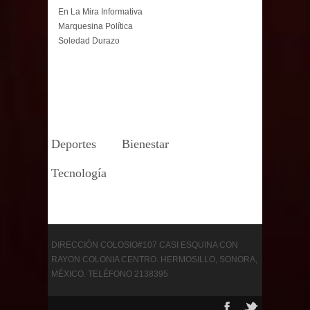
En La Mira Informativa
Marquesina Política
Soledad Durazo
Deportes
Bienestar
Tecnología
DIRECCIÓN COLOSIO#107 CASI ESQUINA CON
RAYON COLONIA CENTRO. HERMOSILLO, SONORA,
MÉXICO. TELÉFONO 2138395