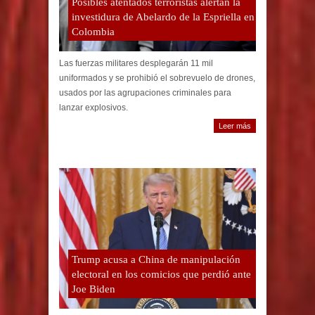
Posibles atentados terroristas alertan la
investidura de Abelardo de la Espriella en
Colombia
Las fuerzas militares desplegarán 11 mil
uniformados y se prohibió el sobrevuelo de drones,
usados por las agrupaciones criminales para
lanzar explosivos.
Leer más
Trump acusa a China de manipulación
electoral en los comicios que perdió ante
Joe Biden