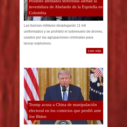
Posibles atentados terroristas alertan la
investidura de Abelardo de la Espriella en
Colombia
Las fuerzas militares desplegarán 11 mil
uniformados y se prohibió el sobrevuelo de drones,
usados por las agrupaciones criminales para
lanzar explosivos.
Leer más
Trump acusa a China de manipulación
electoral en los comicios que perdió ante
Joe Biden