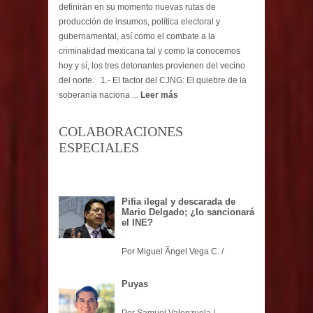
entre México y Estados Unidos además de que
definirán en su momento nuevas rutas de
producción de insumos, política electoral y
gubernamental, así como el combate a la
criminalidad mexicana tal y como la conocemos
hoy y sí, los tres detonantes provienen del vecino
del norte. 1.- El factor del CJNG: El quiebre de la
soberanía naciona ...
Leer más
COLABORACIONES
ESPECIALES
Pifia ilegal y descarada de
Mario Delgado; ¿lo sancionará
el INE?
Por Miguel Ãngel Vega C. /
Puyas