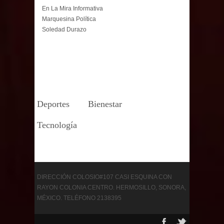
En La Mira Informativa
Marquesina Política
Soledad Durazo
Deportes
Bienestar
Tecnología
DIRECCIÓN COLOSIO#107 CASI ESQUINA CON
RAYON COLONIA CENTRO. HERMOSILLO, SONORA,
MÉXICO. TELÉFONO 2138395