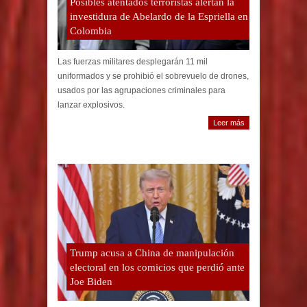
Posibles atentados terroristas alertan la
investidura de Abelardo de la Espriella en
Colombia
Las fuerzas militares desplegarán 11 mil
uniformados y se prohibió el sobrevuelo de drones,
usados por las agrupaciones criminales para
lanzar explosivos.
Leer más
Trump acusa a China de manipulación
electoral en los comicios que perdió ante
Joe Biden