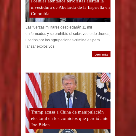
Posibles atentados terroristas alertan la
investidura de Abelardo de la Espriella en
Colombia
Las fuerzas militares desplegarán 11 mil
uniformados y se prohibió el sobrevuelo de drones,
usados por las agrupaciones criminales para
lanzar explosivos.
Leer más
Trump acusa a China de manipulación
electoral en los comicios que perdió ante
Joe Biden