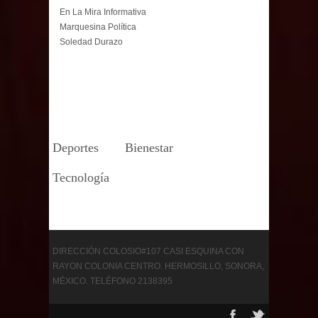
En La Mira Informativa
Marquesina Política
Soledad Durazo
Deportes
Bienestar
Tecnología
DIRECCIÓN COLOSIO#107 CASI ESQUINA CON
RAYON COLONIA CENTRO. HERMOSILLO, SONORA,
MÉXICO. TELÉFONO 2138395