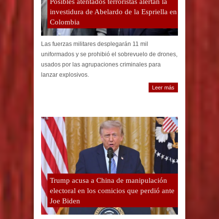
Posibles atentados terroristas alertan la
investidura de Abelardo de la Espriella en
Colombia
Las fuerzas militares desplegarán 11 mil
uniformados y se prohibió el sobrevuelo de drones,
usados por las agrupaciones criminales para
lanzar explosivos.
Leer más
Trump acusa a China de manipulación
electoral en los comicios que perdió ante
Joe Biden