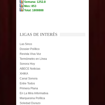
LIGAS DE INTERÉS
Las 5inco
Dossier Político
Revista Viva Voz
Termómetro en Línea
Sonora Hoy
ABECE Noticias
XHIKA
Canal Sonora
Entre Todos
Primera Plana
En La Mira Informativa
Marquesina Política
Soledad Durazo