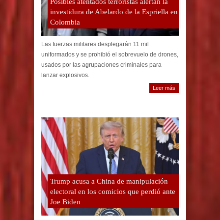
Posibles atentados terroristas alertan la
investidura de Abelardo de la Espriella en
Colombia
Las fuerzas militares desplegarán 11 mil
uniformados y se prohibió el sobrevuelo de drones,
usados por las agrupaciones criminales para
lanzar explosivos.
Leer más
Trump acusa a China de manipulación
electoral en los comicios que perdió ante
Joe Biden