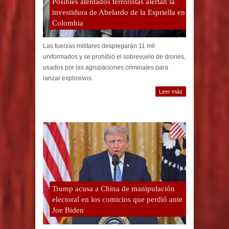
Posibles atentados terroristas alertan la
investidura de Abelardo de la Espriella en
Colombia
Las fuerzas militares desplegarán 11 mil
uniformados y se prohibió el sobrevuelo de drones,
usados por las agrupaciones criminales para
lanzar explosivos.
Leer más
Trump acusa a China de manipulación
electoral en los comicios que perdió ante
Joe Biden