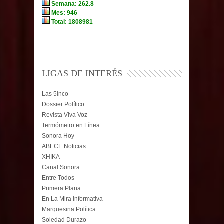
LIGAS DE INTERÉS
Las 5inco
Dossier Político
Revista Viva Voz
Termómetro en Línea
Sonora Hoy
ABECE Noticias
XHIKA
Canal Sonora
Entre Todos
Primera Plana
En La Mira Informativa
Marquesina Política
Soledad Durazo