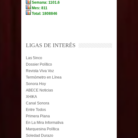
LIGAS DE INTERÉS
Las 5inco
Dossier Político
Revista Viva Voz
Termómetro en Línea
Sonora Hoy
ABECE Noticias
XHIKA
Canal Sonora
Entre Todos
Primera Plana
En La Mira Informativa
Marquesina Política
Soledad Durazo