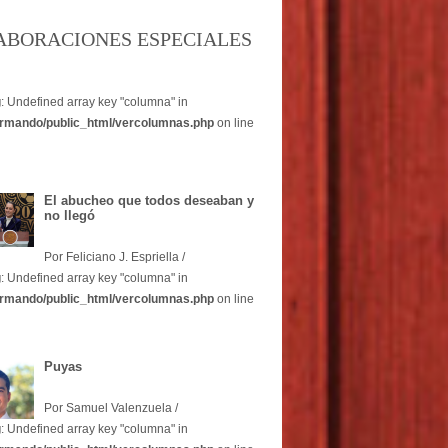
ABORACIONES ESPECIALES
g
: Undefined array key "columna" in
rmando/public_html/vercolumnas.php
on line
El abucheo que todos deseaban y
no llegó
Por Feliciano J. Espriella /
g
: Undefined array key "columna" in
rmando/public_html/vercolumnas.php
on line
Puyas
Por Samuel Valenzuela /
g
: Undefined array key "columna" in