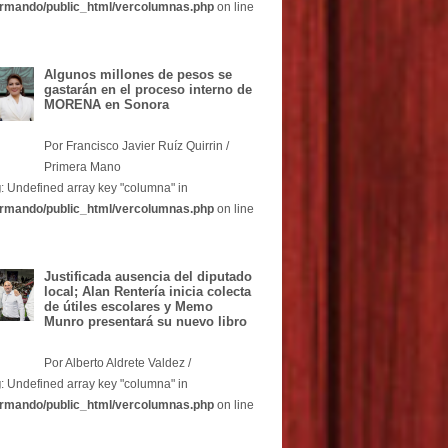
rmando/public_html/vercolumnas.php
on line
Algunos millones de pesos se
gastarán en el proceso interno de
MORENA en Sonora
Por Francisco Javier Ruíz Quirrin /
Primera Mano
g
: Undefined array key "columna" in
rmando/public_html/vercolumnas.php
on line
Justificada ausencia del diputado
local; Alan Rentería inicia colecta
de útiles escolares y Memo
Munro presentará su nuevo libro
Por Alberto Aldrete Valdez /
g
: Undefined array key "columna" in
rmando/public_html/vercolumnas.php
on line