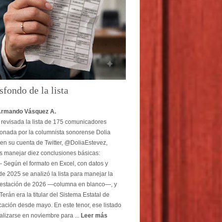
sfondo de la lista
Armando Vásquez A.
revisada la lista de 175 comunicadores
onada por la columnista sonorense Dolia
en su cuenta de Twitter, @DoliaEstevez,
 manejar diez conclusiones básicas:
- Según el formato en Excel, con datos y
e 2025 se analizó la lista para manejar la
estación de 2026 —columna en blanco—, y
erán era la titular del Sistema Estatal de
ción desde mayo. En este tenor, ese listado
alizarse en noviembre para ...
Leer más