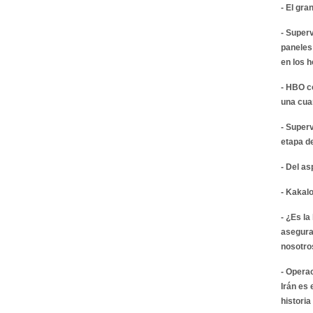
- El gra
- Super
paneles
en los 
- HBO c
una cua
- Super
etapa d
- Del a
- Kakalo
- ¿Es la
asegura
nosotro
- Opera
Irán es
historia