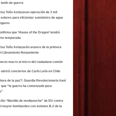
n botín de guerra
visa Toño Astiazaran operación de 3 mil
 solares para eficientar suministro de agua
hogares
onfirma que ‘House of the Dragon’ tendrá
rta temporada
visa Toño Astiazarán avance de la primera
el Libramiento Norponiente
specto macro al micro del ciudadano común
 abrirá conciertos de Carín León en Chile
 hora de la paz?: Guardia Revolucionaria Iraní
 que “la guerra ha comenzado para
s”
ción “Martillo de medianoche” de EU contra
 el mayor bombardeo con aviones B-2 de la