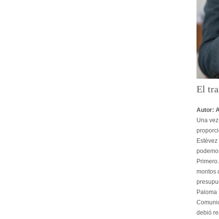
El tra
Autor: 
Una vez 
proporci
Estévez 
podemos
Primero.
montos d
presupu
Paloma T
Comunica
debió re