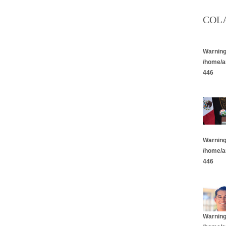
COL
Warnin
/home/a
446
Warnin
/home/a
446
Warnin