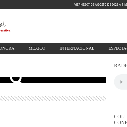
VIERNES 07 DE AGOSTO DE 2026 4:11
ONORA
MEXICO
INTERNACIONAL
ESPECT
RADI
COL
CONF