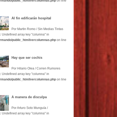
rmando/public_html/vercolumnas.php
on line
Al fin edificarán hospital
Por Martin Romo / Sin Medias Tintas
g
: Undefined array key "columna" in
rmando/public_html/vercolumnas.php
on line
Hay que ser cochis
Por Hilario Olea / Corren Rumores
g
: Undefined array key "columna" in
rmando/public_html/vercolumnas.php
on line
A manera de disculpa
Por Arturo Soto Munguía /
g
: Undefined array key "columna" in