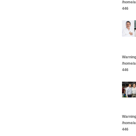
/home/a
446
Warnin
/home/a
446
Warnin
/home/a
446