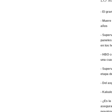
LO M
- El gra
- Muere 
años
- Super
paneles
en los 
- HBO c
una cua
- Super
etapa d
- Del a
- Kakalo
- ¿Es la
asegura
nosotro