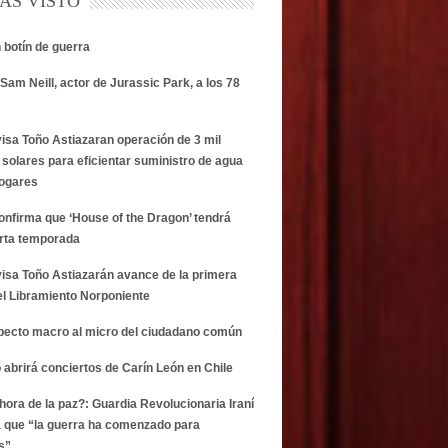
AS VISTO
n botín de guerra
Sam Neill, actor de Jurassic Park, a los 78
visa Toño Astiazaran operación de 3 mil
 solares para eficientar suministro de agua
hogares
onfirma que ‘House of the Dragon’ tendrá
rta temporada
visa Toño Astiazarán avance de la primera
el Libramiento Norponiente
specto macro al micro del ciudadano común
 abrirá conciertos de Carín León en Chile
 hora de la paz?: Guardia Revolucionaria Iraní
 que “la guerra ha comenzado para
s”