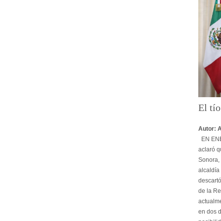
El tí
Autor: 
EN ENER
aclaró q
Sonora, 
alcaldía
descartó
de la Re
actualme
en dos d