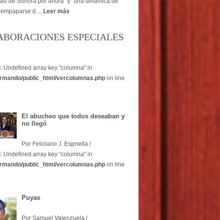
dad de Sonora por ahora" y "una dinámica de
 empaparse d ...
Leer más
ABORACIONES ESPECIALES
g
: Undefined array key "columna" in
rmando/public_html/vercolumnas.php
on line
El abucheo que todos deseaban y
no llegó
Por Feliciano J. Espriella /
g
: Undefined array key "columna" in
rmando/public_html/vercolumnas.php
on line
Puyas
Por Samuel Valenzuela /