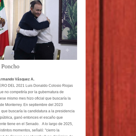
o Poncho
Armando Vásquez A.
O DEL 2021 Luis Donaldo Colosio Riojas
ue no competiría por la gubernatura de
ese mismo mes hizo oficial que buscaría la
 de Monterrey. En septiembre del 2023
 que buscaría la candidatura a la presidencia
pública, ganó entonces el escaño que
nte tiene en el Senado. A lo largo de 2025,
istintos momentos, señaló: "cierro la