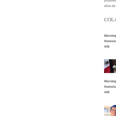
posibili
años de
COL
Warnin
/home/a
446
Warnin
/home/a
446