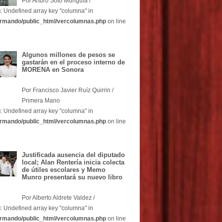
Por Arturo Soto Munguía /
g
: Undefined array key "columna" in
rmando/public_html/vercolumnas.php
on line
Algunos millones de pesos se
gastarán en el proceso interno de
MORENA en Sonora
Por Francisco Javier Ruíz Quirrin /
Primera Mano
g
: Undefined array key "columna" in
rmando/public_html/vercolumnas.php
on line
Justificada ausencia del diputado
local; Alan Rentería inicia colecta
de útiles escolares y Memo
Munro presentará su nuevo libro
Por Alberto Aldrete Valdez /
g
: Undefined array key "columna" in
rmando/public_html/vercolumnas.php
on line