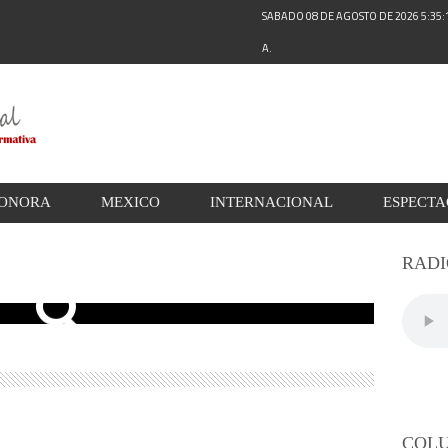
SABADO 08 DE AGOSTO DE 2026 5:35
A.
ONORA
MEXICO
INTERNACIONAL
ESPECT
RADI
COL