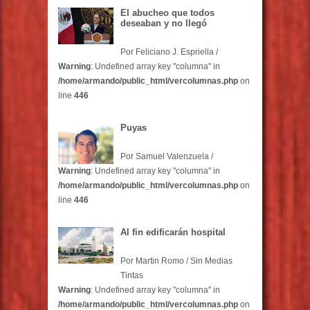
El abucheo que todos
deseaban y no llegó
Por Feliciano J. Espriella /
Warning
: Undefined array key "columna" in
/home/armando/public_html/vercolumnas.php
on
line
446
Puyas
Por Samuel Valenzuela /
Warning
: Undefined array key "columna" in
/home/armando/public_html/vercolumnas.php
on
line
446
Al fin edificarán hospital
Por Martin Romo / Sin Medias
Tintas
Warning
: Undefined array key "columna" in
/home/armando/public_html/vercolumnas.php
on