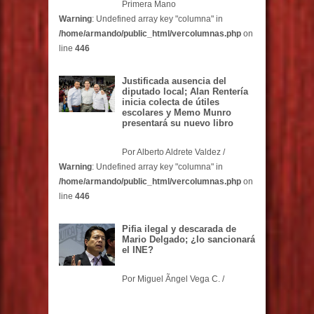
Primera Mano
Warning
: Undefined array key "columna" in
/home/armando/public_html/vercolumnas.php
on
line
446
Justificada ausencia del
diputado local; Alan Rentería
inicia colecta de útiles
escolares y Memo Munro
presentará su nuevo libro
Por Alberto Aldrete Valdez /
Warning
: Undefined array key "columna" in
/home/armando/public_html/vercolumnas.php
on
line
446
Pifia ilegal y descarada de
Mario Delgado; ¿lo sancionará
el INE?
Por Miguel Ãngel Vega C. /