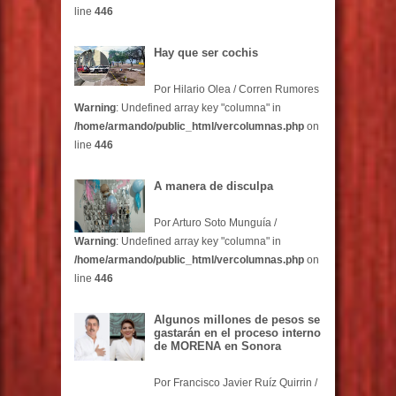
line
446
Hay que ser cochis
Por Hilario Olea / Corren Rumores
Warning
: Undefined array key "columna" in
/home/armando/public_html/vercolumnas.php
on
line
446
A manera de disculpa
Por Arturo Soto Munguía /
Warning
: Undefined array key "columna" in
/home/armando/public_html/vercolumnas.php
on
line
446
Algunos millones de pesos se
gastarán en el proceso interno
de MORENA en Sonora
Por Francisco Javier Ruíz Quirrin /