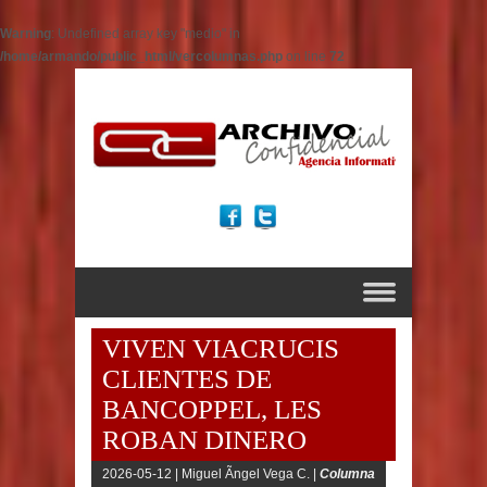
Warning
: Undefined array key "medio" in
/home/armando/public_html/vercolumnas.php
on line
72
VIVEN VIACRUCIS
CLIENTES DE
BANCOPPEL, LES
ROBAN DINERO
2026-05-12 |
Miguel Ãngel Vega C. |
Columna