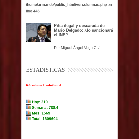
/home/armando/public_html/vercolumnas.php
on
line
446
Pifia ilegal y descarada de
Mario Delgado; ¿lo sancionará
el INE?
Por Miguel Ãngel Vega C. /
ESTADISTICAS