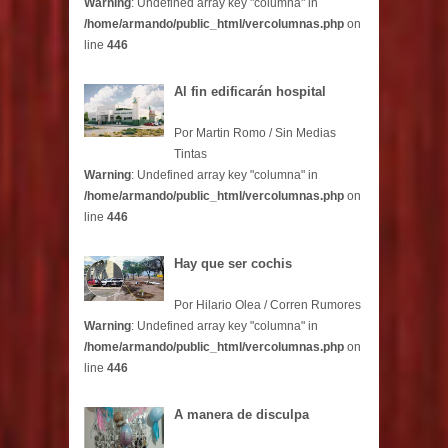
Warning
: Undefined array key "columna" in
/home/armando/public_html/vercolumnas.php
on
line
446
Al fin edificarán hospital
Por Martin Romo / Sin Medias
Tintas
Warning
: Undefined array key "columna" in
/home/armando/public_html/vercolumnas.php
on
line
446
Hay que ser cochis
Por Hilario Olea / Corren Rumores
Warning
: Undefined array key "columna" in
/home/armando/public_html/vercolumnas.php
on
line
446
A manera de disculpa