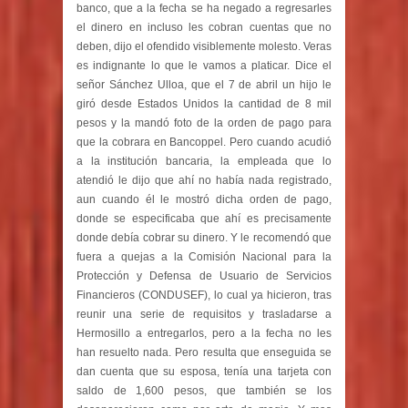
banco, que a la fecha se ha negado a regresarles
el dinero en incluso les cobran cuentas que no
deben, dijo el ofendido visiblemente molesto. Veras
es indignante lo que le vamos a platicar. Dice el
señor Sánchez Ulloa, que el 7 de abril un hijo le
giró desde Estados Unidos la cantidad de 8 mil
pesos y la mandó foto de la orden de pago para
que la cobrara en Bancoppel. Pero cuando acudió
a la institución bancaria, la empleada que lo
atendió le dijo que ahí no había nada registrado,
aun cuando él le mostró dicha orden de pago,
donde se especificaba que ahí es precisamente
donde debía cobrar su dinero. Y le recomendó que
fuera a quejas a la Comisión Nacional para la
Protección y Defensa de Usuario de Servicios
Financieros (CONDUSEF), lo cual ya hicieron, tras
reunir una serie de requisitos y trasladarse a
Hermosillo a entregarlos, pero a la fecha no les
han resuelto nada. Pero resulta que enseguida se
dan cuenta que su esposa, tenía una tarjeta con
saldo de 1,600 pesos, que también se los