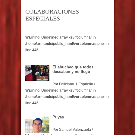
COLABORACIONES
ESPECIALES
Warning
: Undefined array key "columna" in
/home/armando/public_html/vercolumnas.php
on
line
446
El abucheo que todos
deseaban y no llegó
Por Feliciano J. Espriella /
Warning
: Undefined array key "columna" in
/home/armando/public_html/vercolumnas.php
on
line
446
Puyas
Por Samuel Valenzuela /