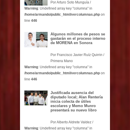
Por Arturo Soto Munguía /
Warning
: Undefined array key "columna" in
/home/armando/public_html/vercolumnas.php
on
line
446
Algunos millones de pesos se
gastarán en el proceso interno
de MORENA en Sonora
Por Francisco Javier Ruíz Quirrin /
Primera Mano
Warning
: Undefined array key "columna" in
/home/armando/public_html/vercolumnas.php
on
line
446
Justificada ausencia del
diputado local; Alan Rentería
inicia colecta de útiles
escolares y Memo Munro
presentará su nuevo libro
Por Alberto Aldrete Valdez /
Warning
: Undefined array key "columna" in