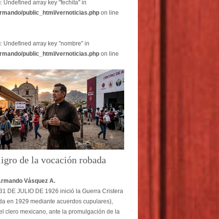
g
: Undefined array key "fechita" in
rmando/public_html/vernoticias.php
on line
g
: Undefined array key "nombre" in
rmando/public_html/vernoticias.php
on line
ligro de la vocación robada
Armando Vásquez A.
1 DE JULIO DE 1926 inició la Guerra Cristera
ada en 1929 mediante acuerdos cupulares),
l clero mexicano, ante la promulgación de la