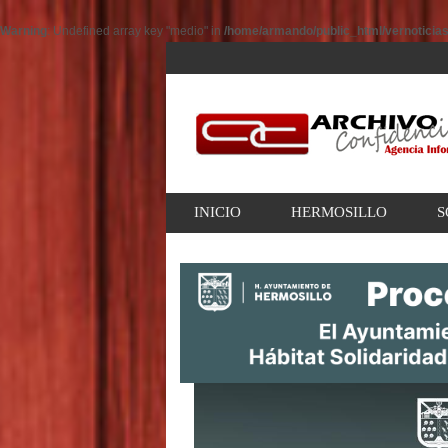
Warning
: Undefined array key "medio" in
/home/armando/public_html/vernoticia
INICIO
HERMOSILLO
S