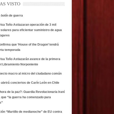
AS VISTO
n botín de guerra
visa Toño Astiazaran operación de 3 mil
 solares para eficientar suministro de agua
hogares
onfirma que ‘House of the Dragon’ tendrá
rta temporada
visa Toño Astiazarán avance de la primera
el Libramiento Norponiente
specto macro al micro del ciudadano común
 abrirá conciertos de Carín León en Chile
 hora de la paz?: Guardia Revolucionaria Iraní
 que “la guerra ha comenzado para
s”
ción “Martillo de medianoche” de EU contra