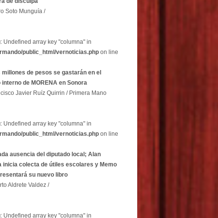
a de disculpa
ro Soto Munguía /
g
: Undefined array key "columna" in
rmando/public_html/vernoticias.php
on line
 millones de pesos se gastarán en el
o interno de MORENA en Sonora
cisco Javier Ruíz Quirrin / Primera Mano
g
: Undefined array key "columna" in
rmando/public_html/vernoticias.php
on line
ada ausencia del diputado local; Alan
 inicia colecta de útiles escolares y Memo
resentará su nuevo libro
rto Aldrete Valdez /
g
: Undefined array key "columna" in