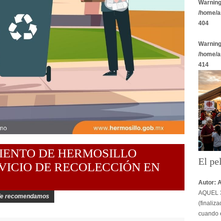
Warnin
/home/a
404
Warnin
/home/a
414
IENTO DE HERMOSILLO
El pe
VICIO DE RECOLECCIÓN EN
Autor: 
AQUEL 3
Te recomendamos
(finaliz
cuando e