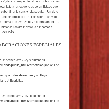
les", decidió suspender el culto público antes
ter la fe a las exigencias de un Estado que
subordinar la conciencia popular. Un siglo
 ante un proceso de asfixia silenciosa y de
n interna que avanza hoy aceleradamente, la
 histórica resulta inevitable e incómoda:
.
Leer más
ABORACIONES ESPECIALES
g
: Undefined array key "columna" in
rmando/public_html/vernoticias.php
on line
heo que todos deseaban y no llegó
iano J. Espriella /
g
: Undefined array key "columna" in
rmando/public_html/vernoticias.php
on line