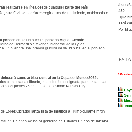
/home/a
n realizarse en línea desde cualquier parte del país
459
egistro Civil se podrán corregir actas de nacimiento, matrimonio o
¡Que ni
será ca
Por Migu
o jornada de salud bucal al poblado Miguel Alemán
erno de Hermosillo a favor del bienestar de las y los
de junio tendrá una jornada gratuita de salud bucal en el poblado
ESTA
a debutará como árbitra central en la Copa del Mundo 2026.
idos como cuarta silbante, la tricolor fue designada para encabezar
Bajos, el jueves 25 de junio en el estadio Kansas City.
de López Obrador lanza lista de insultos a Trump durante mitin
star en Chiapas acusó al gobierno de Estados Unidos de intentar