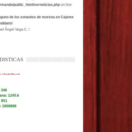
rmando/public_html/vernoticias.php
on line
nguno de los sonantes de morena en Cajeme
ndidato!
el Ãngel Vega C. /
DISTICAS