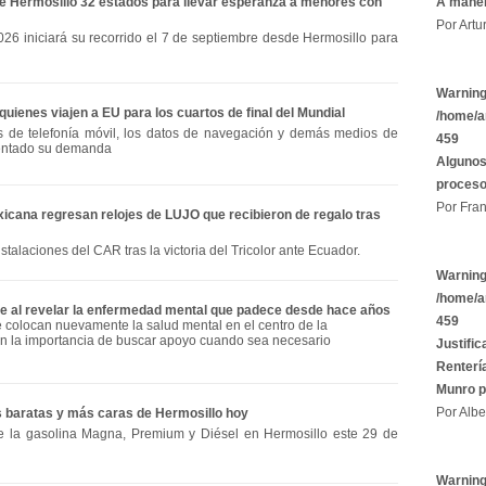
A maner
de Hermosillo 32 estados para llevar esperanza a menores con
Por Artu
026 iniciará su recorrido el 7 de septiembre desde Hermosillo para
Warnin
quienes viajen a EU para los cuartos de final del Mundial
/home/a
os de telefonía móvil, los datos de navegación y demás medios de
459
entado su demanda
Algunos
proces
Por Fran
icana regresan relojes de LUJO que recibieron de regalo tras
nstalaciones del CAR tras la victoria del Tricolor ante Ecuador.
Warnin
/home/a
e al revelar la enfermedad mental que padece desde hace años
459
e colocan nuevamente la salud mental en el centro de la
an la importancia de buscar apoyo cuando sea necesario
Justific
Rentería
Munro p
Por Albe
s baratas y más caras de Hermosillo hoy
e la gasolina Magna, Premium y Diésel en Hermosillo este 29 de
Warnin