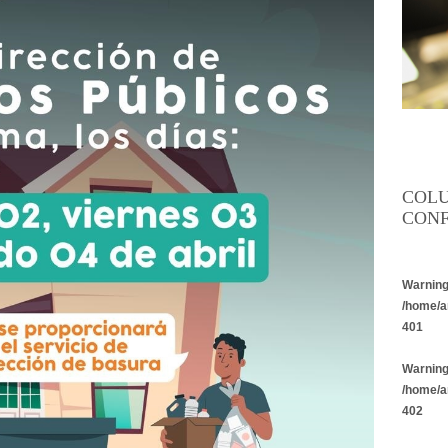
COL
CONF
Warnin
/home/a
401
Warnin
/home/a
402