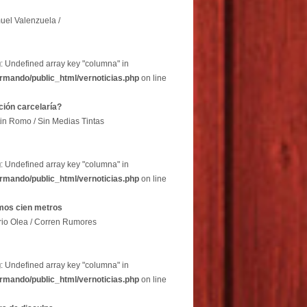
uel Valenzuela /
g
: Undefined array key "columna" in
rmando/public_html/vernoticias.php
on line
ción carcelaría?
in Romo / Sin Medias Tintas
g
: Undefined array key "columna" in
rmando/public_html/vernoticias.php
on line
imos cien metros
rio Olea / Corren Rumores
g
: Undefined array key "columna" in
rmando/public_html/vernoticias.php
on line