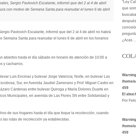
"Ley Cal
pales, Sergio Pavlovich Escalante, informó que del 2 al 4 de abril
que some
sura con motivo de Semana Santa para reanudar el lunes 6 de abril
buscaba 
después,
corrosió
Sergio Pavlovich Escalante, informó que del 2 al 4 de abril no habrá
pregunta
de Semana Santa para reanudar el lunes 6 de abril en los horarios
¿Acas ..
COL
n abiertos hasta el día sábado en horario de atención de 10:00 a
s y cacharros.
Warnin
levar Luis Encinas y bulevar Jorge Valencia; Norte, en bulevar Las
/home/a
 Escobosa; Sur, en Avenida Jaudiel Zamorano y Prof. Miguel Castro en
459
 Lázaro Cárdenas entre bulevar Quiroga y María Dolores Duarte en
El abuc
icos Municipales, en avenida de Las Flores SN entre Solidaridad y
Por Felic
chos de sus hogares hasta el día que toque la recolección, cuando
 las rutas de recolección ya establecidas.
Warnin
/home/a
459