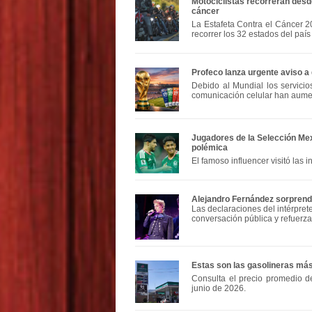
Motociclistas recorrerán des
cáncer
La Estafeta Contra el Cáncer 2
recorrer los 32 estados del país
Profeco lanza urgente aviso a 
Debido al Mundial los servici
comunicación celular han aum
Jugadores de la Selección Mex
polémica
El famoso influencer visitó las i
Alejandro Fernández sorprend
Las declaraciones del intérpret
conversación pública y refuerz
Estas son las gasolineras má
Consulta el precio promedio d
junio de 2026.