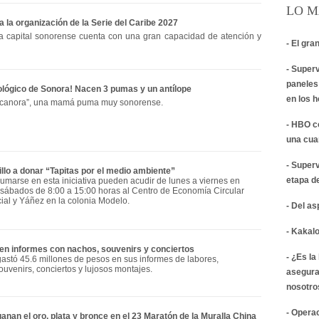
LO M
a la organización de la Serie del Caribe 2027
la capital sonorense cuenta con una gran capacidad de atención y
- El gra
- Super
paneles
cológico de Sonora! Nacen 3 pumas y un antílope
en los 
Bacanora”, una mamá puma muy sonorense.
- HBO c
una cua
- Super
lo a donar “Tapitas por el medio ambiente”
etapa d
umarse en esta iniciativa pueden acudir de lunes a viernes en
y sábados de 8:00 a 15:00 horas al Centro de Economía Circular
al y Yáñez en la colonia Modelo.
- Del a
- Kakalo
n informes con nachos, souvenirs y conciertos
- ¿Es la
stó 45.6 millones de pesos en sus informes de labores,
ouvenirs, conciertos y lujosos montajes.
asegura
nosotro
- Opera
nan el oro, plata y bronce en el 23 Maratón de la Muralla China