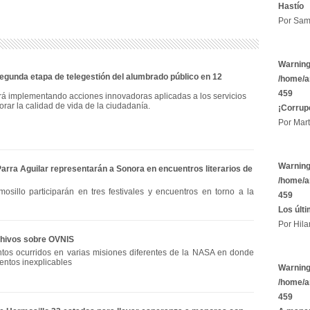
Hastío
Por Sam
Warnin
gunda etapa de telegestión del alumbrado público en 12
/home/a
459
rá implementando acciones innovadoras aplicadas a los servicios
orar la calidad de vida de la ciudadanía.
¡Corrup
Por Mart
Warnin
Parra Aguilar representarán a Sonora en encuentros literarios de
/home/a
osillo participarán en tres festivales y encuentros en torno a la
459
Los últ
Por Hila
chivos sobre OVNIS
tos ocurridos en varias misiones diferentes de la NASA en donde
entos inexplicables
Warnin
/home/a
459