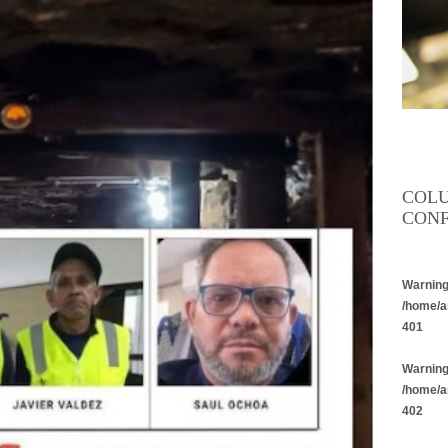
COL
CONF
Warnin
/home/a
401
Warnin
/home/a
402