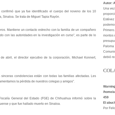
Autor: 
Una vez 
 confirmó que ya fue identificado el cuerpo del noveno de los 10
proporci
, Sinaloa. Se trata de Miguel Tapia Rayón.
Estévez 
podemos
ros. Mantiene un contacto estrecho con la familia de un compañero
Primero.
o con las autoridades en la investigación en curso”, es parte de lo
montos d
presupu
Paloma T
Comunica
debió re
 abril, el director ejecutivo de la corporación, Michael Konnert,
COL
sinceras condolencias están con todas las familias afectadas. Les
amentamos la pérdida de nuestros colegas y amigos”.
Warnin
/home/a
459
Fiscalía General del Estado (FGE) de Chihuahua informó sobre la
El abuc
uense y que fue hallado muerto en Sinaloa.
Por Felic