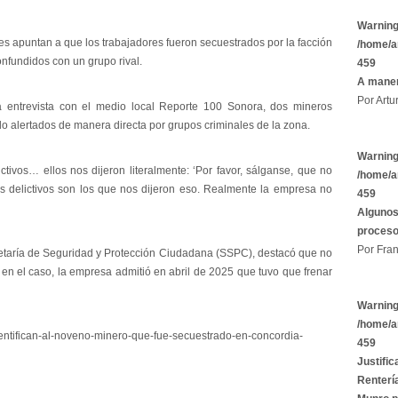
Warnin
es apuntan a que los trabajadores fueron secuestrados por la facción
/home/a
onfundidos con un grupo rival.
459
A maner
Por Artu
 entrevista con el medio local Reporte 100 Sonora, dos mineros
 alertados de manera directa por grupos criminales de la zona.
Warnin
tivos… ellos nos dijeron literalmente: ‘Por favor, sálganse, que no
/home/a
s delictivos son los que nos dijeron eso. Realmente la empresa no
459
Algunos
proces
Por Fran
cretaría de Seguridad y Protección Ciudadana (SSPC), destacó que no
en el caso, la empresa admitió en abril de 2025 que tuvo que frenar
Warnin
/home/a
entifican-al-noveno-minero-que-fue-secuestrado-en-concordia-
459
Justific
Rentería