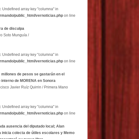
g
: Undefined array key "columna" in
rmando/public_html/vernoticias.php
on line
a de disculpa
ro Soto Munguía /
g
: Undefined array key "columna" in
rmando/public_html/vernoticias.php
on line
 millones de pesos se gastarán en el
o interno de MORENA en Sonora
cisco Javier Ruíz Quirrin / Primera Mano
g
: Undefined array key "columna" in
rmando/public_html/vernoticias.php
on line
ada ausencia del diputado local; Alan
 inicia colecta de útiles escolares y Memo