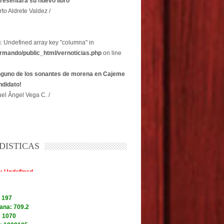
resentará su nuevo libro
rto Aldrete Valdez /
g
: Undefined array key "columna" in
rmando/public_html/vernoticias.php
on line
nguno de los sonantes de morena en Cajeme
ndidato!
el Ãngel Vega C. /
DISTICAS