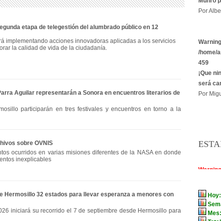
Munro p
Por Albe
gunda etapa de telegestión del alumbrado público en 12
rá implementando acciones innovadoras aplicadas a los servicios
Warnin
orar la calidad de vida de la ciudadanía.
/home/a
459
¡Que ni
será ca
Parra Aguilar representarán a Sonora en encuentros literarios de
Por Migu
osillo participarán en tres festivales y encuentros en torno a la
ESTA
chivos sobre OVNIS
tos ocurridos en varias misiones diferentes de la NASA en donde
entos inexplicables
de Hermosillo 32 estados para llevar esperanza a menores con
026 iniciará su recorrido el 7 de septiembre desde Hermosillo para