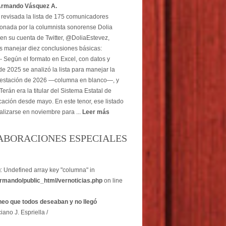
Armando Vásquez A.
revisada la lista de 175 comunicadores
onada por la columnista sonorense Dolia
en su cuenta de Twitter, @DoliaEstevez,
 manejar diez conclusiones básicas:
- Según el formato en Excel, con datos y
e 2025 se analizó la lista para manejar la
estación de 2026 —columna en blanco—, y
erán era la titular del Sistema Estatal de
ción desde mayo. En este tenor, ese listado
alizarse en noviembre para ...
Leer más
ABORACIONES ESPECIALES
g
: Undefined array key "columna" in
rmando/public_html/vernoticias.php
on line
heo que todos deseaban y no llegó
iano J. Espriella /