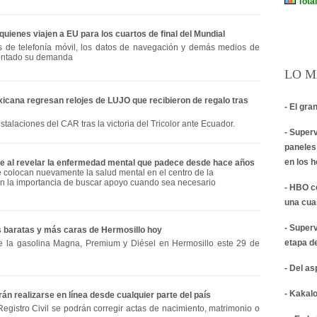
quienes viajen a EU para los cuartos de final del Mundial
os de telefonía móvil, los datos de navegación y demás medios de
entado su demanda
LO M
icana regresan relojes de LUJO que recibieron de regalo tras
- El gra
nstalaciones del CAR tras la victoria del Tricolor ante Ecuador.
- Super
paneles
en los 
e al revelar la enfermedad mental que padece desde hace años
e colocan nuevamente la salud mental en el centro de la
an la importancia de buscar apoyo cuando sea necesario
- HBO c
una cua
- Super
s baratas y más caras de Hermosillo hoy
etapa d
e la gasolina Magna, Premium y Diésel en Hermosillo este 29 de
- Del a
- Kakalo
n realizarse en línea desde cualquier parte del país
egistro Civil se podrán corregir actas de nacimiento, matrimonio o