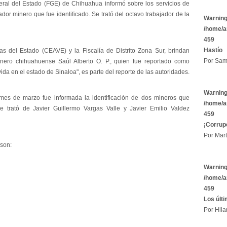
eral del Estado (FGE) de Chihuahua informó sobre los servicios de
or minero que fue identificado. Se trató del octavo trabajador de la
Warnin
/home/a
459
Hastío
as del Estado (CEAVE) y la Fiscalía de Distrito Zona Sur, brindan
Por Sam
inero chihuahuense Saúl Alberto O. P., quien fue reportado como
ida en el estado de Sinaloa", es parte del reporte de las autoridades.
Warnin
mes de marzo fue informada la identificación de dos mineros que
/home/a
e trató de Javier Guillermo Vargas Valle y Javier Emilio Valdez
459
¡Corrup
Por Mart
 son:
Warnin
/home/a
459
Los últ
Por Hila