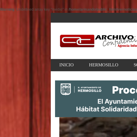
Warning
: Undefined array key "medio" in
/home/armando/public_html/vernoticia
INICIO
HERMOSILLO
S