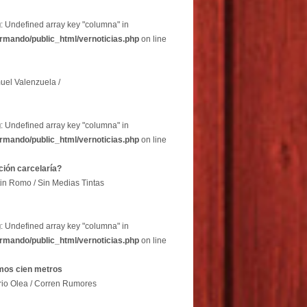
g
: Undefined array key "columna" in
rmando/public_html/vernoticias.php
on line
uel Valenzuela /
g
: Undefined array key "columna" in
rmando/public_html/vernoticias.php
on line
ción carcelaría?
in Romo / Sin Medias Tintas
g
: Undefined array key "columna" in
rmando/public_html/vernoticias.php
on line
imos cien metros
rio Olea / Corren Rumores