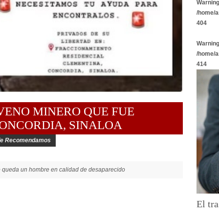
Warnin
/home/a
404
Warnin
/home/a
414
OVENO MINERO QUE FUE
ONCORDIA, SINALOA
Te Recomendamos
lo queda un hombre en calidad de desaparecido
El tra