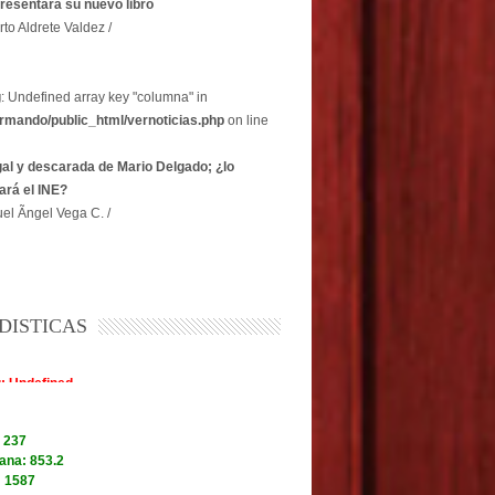
resentará su nuevo libro
rto Aldrete Valdez /
g
: Undefined array key "columna" in
rmando/public_html/vernoticias.php
on line
egal y descarada de Mario Delgado; ¿lo
ará el INE?
el Ãngel Vega C. /
DISTICAS