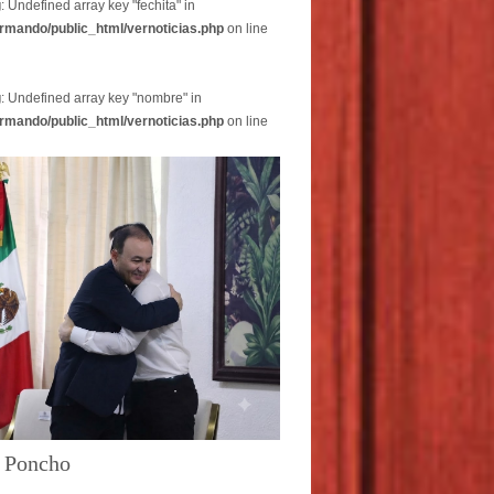
g
: Undefined array key "fechita" in
rmando/public_html/vernoticias.php
on line
g
: Undefined array key "nombre" in
rmando/public_html/vernoticias.php
on line
o Poncho