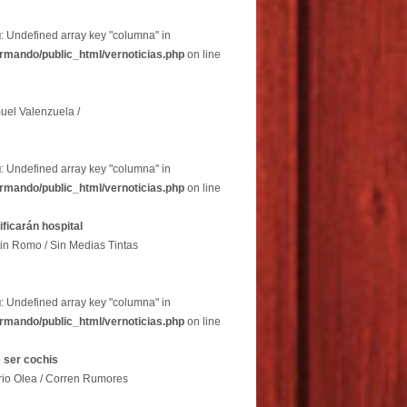
g
: Undefined array key "columna" in
rmando/public_html/vernoticias.php
on line
uel Valenzuela /
g
: Undefined array key "columna" in
rmando/public_html/vernoticias.php
on line
dificarán hospital
in Romo / Sin Medias Tintas
g
: Undefined array key "columna" in
rmando/public_html/vernoticias.php
on line
 ser cochis
rio Olea / Corren Rumores