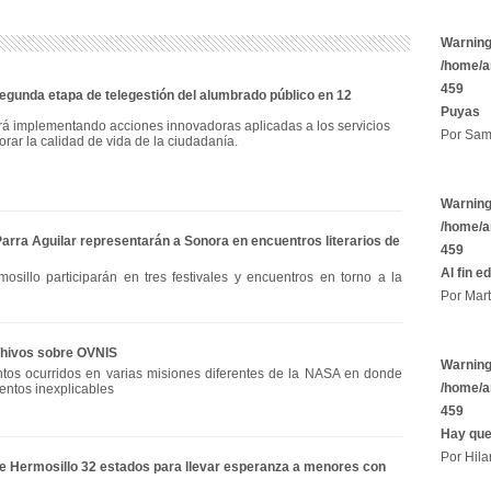
Warnin
/home/a
459
gunda etapa de telegestión del alumbrado público en 12
Puyas
rá implementando acciones innovadoras aplicadas a los servicios
Por Sam
orar la calidad de vida de la ciudadanía.
Warnin
/home/a
Parra Aguilar representarán a Sonora en encuentros literarios de
459
Al fin e
osillo participarán en tres festivales y encuentros en torno a la
Por Mart
chivos sobre OVNIS
Warnin
tos ocurridos en varias misiones diferentes de la NASA en donde
/home/a
entos inexplicables
459
Hay que
Por Hila
de Hermosillo 32 estados para llevar esperanza a menores con