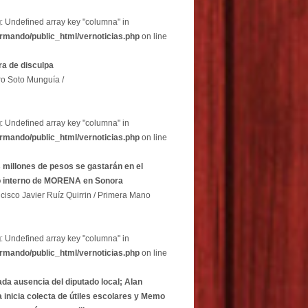
g
: Undefined array key "columna" in
rmando/public_html/vernoticias.php
on line
a de disculpa
ro Soto Munguía /
g
: Undefined array key "columna" in
rmando/public_html/vernoticias.php
on line
 millones de pesos se gastarán en el
o interno de MORENA en Sonora
cisco Javier Ruíz Quirrin / Primera Mano
g
: Undefined array key "columna" in
rmando/public_html/vernoticias.php
on line
ada ausencia del diputado local; Alan
 inicia colecta de útiles escolares y Memo