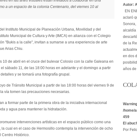
rés en las artes visuales están invitados a colaborar en una
Autor: 
smo a un espacio de la colonia Centenario, del viernes 10 al
EN ENER
aclaró q
Sonora, 
del Instituto Municipal de Planeación Urbana, Movilidad y del
alcaldía
tituto Municipal de Cultura y Arte (IMCA) en alianza con el Colegio
descartó
ón "Bukis a la calle", invitan a sumarse a una experiencia de arte
de la Re
que Arias Chiu.
actualme
en dos d
nes 10 de abril en el cruce del bulevar Colosio con la calle Galeana en
posibili
 el sábado 11, de las 18:00 horas en adelante y el domingo a partir
años de
detalles y se tomará una fotografía grupal.
COL
oyo de Tránsito Municipal a partir de las 18:00 horas del viernes 9 de
r la vía tomen las precauciones necesarias.
a formar parte de la primera obra de la iniciativa internacional
Warnin
oda y agua para mantener la hidratación.
/home/a
459
 promueve intervenciones artísticas en el espacio público como una
El abuc
 la cual en el caso de Hermosillo contempla la intervención de ocho
Por Felic
 Centro Histórico.