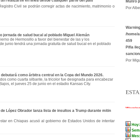
n realizarse en línea desde cualquier parte del país
Munro p
egistro Civil se podrán corregir actas de nacimiento, matrimonio o
Por Albe
Warnin
/home/a
o jornada de salud bucal al poblado Miguel Alemán
erno de Hermosillo a favor del bienestar de las y los
459
de junio tendrá una jornada gratuita de salud bucal en el poblado
Pifia il
sancion
Por Migu
a debutará como árbitra central en la Copa del Mundo 2026.
idos como cuarta silbante, la tricolor fue designada para encabezar
Bajos, el jueves 25 de junio en el estadio Kansas City.
ESTA
de López Obrador lanza lista de insultos a Trump durante mitin
star en Chiapas acusó al gobierno de Estados Unidos de intentar