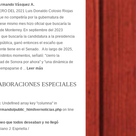
Armando Vásquez A.
O DEL 2021 Luis Donaldo Colosio Riojas
ue no competiría por la gubernatura de
ese mismo mes hizo oficial que buscaría la
 de Monterrey. En septiembre del 2023
 que buscaría la candidatura a la presidencia
pública, ganó entonces el escaño que
nte tiene en el Senado. A lo largo de 2025,
istintos momentos, señaló: "cierro la
dad de Sonora por ahora" y "una dinámica de
 empaparse d ...
Leer más
ABORACIONES ESPECIALES
g
: Undefined array key "columna" in
rmando/public_html/vernoticias.php
on line
heo que todos deseaban y no llegó
iano J. Espriella /