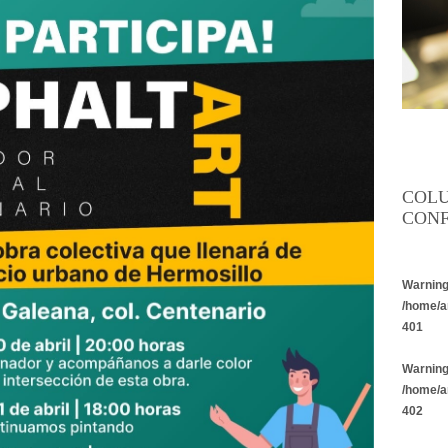
COL
CONF
Warnin
/home/a
401
Warnin
/home/a
402