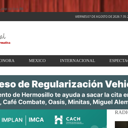
s.php
on line
86
VIERNES 07 DE AGOSTO DE 2026 7:35
ONORA
MEXICO
INTERNACIONAL
ESPECT
RADI