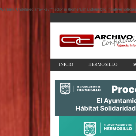
Warning
: Undefined array key "medio" in
/home/armando/public_html/vernoticia
INICIO
HERMOSILLO
S