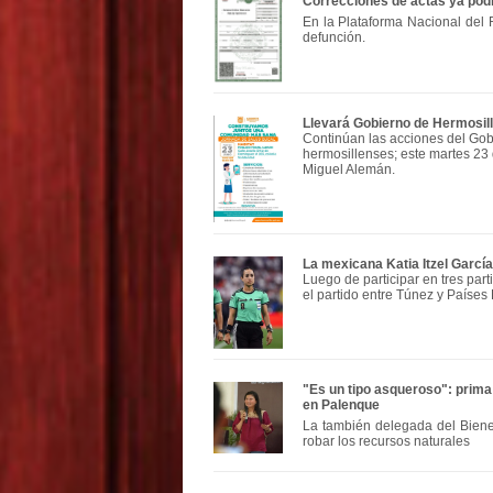
Correcciones de actas ya podrá
En la Plataforma Nacional del R
defunción.
Llevará Gobierno de Hermosill
Continúan las acciones del Gobi
hermosillenses; este martes 23 
Miguel Alemán.
La mexicana Katia Itzel Garcí
Luego de participar en tres part
el partido entre Túnez y Países 
"Es un tipo asqueroso": prima 
en Palenque
La también delegada del Biene
robar los recursos naturales