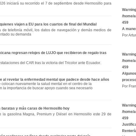
026 iniciará su recorrido el 7 de septiembre desde Hermosillo para
Warnin
/home/a
459
quienes viajen a EU para los cuartos de final del Mundial
A maner
os de telefonía móvil, los datos de navegación y demás medios de
entado su demanda
Por Artu
icana regresan relojes de LUJO que recibieron de regalo tras
Warnin
/home/a
nstalaciones del CAR tras la victoria del Tricolor ante Ecuador.
459
Algunos
e al revelar la enfermedad mental que padece desde hace años
proces
e colocan nuevamente la salud mental en el centro de la
Por Fran
an la importancia de buscar apoyo cuando sea necesario
Warnin
s baratas y más caras de Hermosillo hoy
/home/a
e la gasolina Magna, Premium y Diésel en Hermosillo este 29 de
459
Justific
Rentería