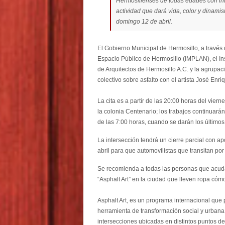
Hermosillenses de todas edades con inte
actividad que dará vida, color y dinami
domingo 12 de abril.
El Gobierno Municipal de Hermosillo, a través 
Espacio Público de Hermosillo (IMPLAN), el Ins
de Arquitectos de Hermosillo A.C. y la agrupaci
colectivo sobre asfalto con el artista José Enri
La cita es a partir de las 20:00 horas del vier
la colonia Centenario; los trabajos continuarán
de las 7:00 horas, cuando se darán los últimos 
La intersección tendrá un cierre parcial con ap
abril para que automovilistas que transitan po
Se recomienda a todas las personas que acudan 
“Asphalt Art” en la ciudad que lleven ropa cóm
Asphalt Art, es un programa internacional que
herramienta de transformación social y urbana,
intersecciones ubicadas en distintos puntos del