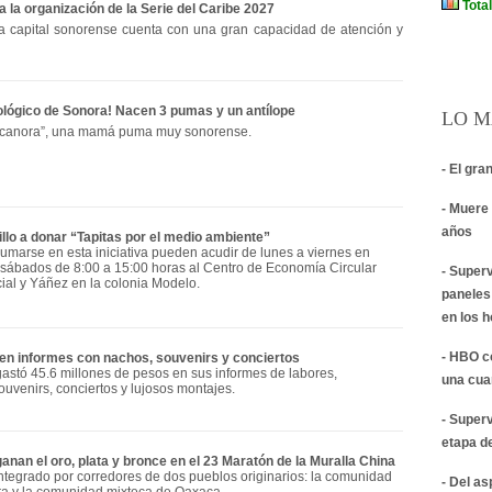
a la organización de la Serie del Caribe 2027
la capital sonorense cuenta con una gran capacidad de atención y
cológico de Sonora! Nacen 3 pumas y un antílope
LO M
Bacanora”, una mamá puma muy sonorense.
- El gra
- Muere 
años
lo a donar “Tapitas por el medio ambiente”
umarse en esta iniciativa pueden acudir de lunes a viernes en
y sábados de 8:00 a 15:00 horas al Centro de Economía Circular
- Super
al y Yáñez en la colonia Modelo.
paneles
en los 
- HBO c
n informes con nachos, souvenirs y conciertos
stó 45.6 millones de pesos en sus informes de labores,
una cua
ouvenirs, conciertos y lujosos montajes.
- Super
etapa d
nan el oro, plata y bronce en el 23 Maratón de la Muralla China
ntegrado por corredores de dos pueblos originarios: la comunidad
- Del a