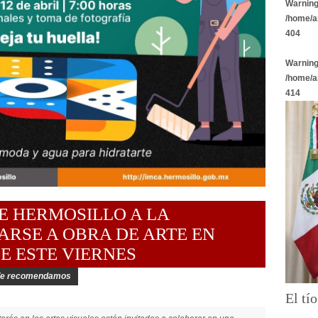
Warnin
/home/a
404
Warnin
/home/a
414
E HERMOSILLO A LA
ARSE A OBRA DE ARTE EN
DE ESTE VIERNES
Te recomendamos
El tí