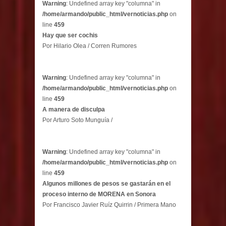
Warning
: Undefined array key "columna" in
/home/armando/public_html/vernoticias.php
on
line
459
Hay que ser cochis
Por Hilario Olea / Corren Rumores
Warning
: Undefined array key "columna" in
/home/armando/public_html/vernoticias.php
on
line
459
A manera de disculpa
Por Arturo Soto Munguía /
Warning
: Undefined array key "columna" in
/home/armando/public_html/vernoticias.php
on
line
459
Algunos millones de pesos se gastarán en el
proceso interno de MORENA en Sonora
Por Francisco Javier Ruíz Quirrin / Primera Mano