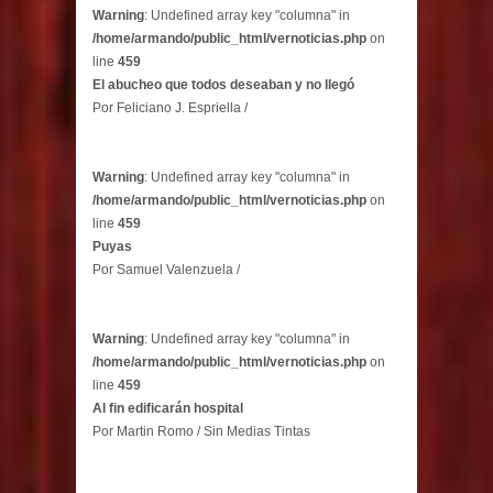
Warning
: Undefined array key "columna" in
/home/armando/public_html/vernoticias.php
on
line
459
El abucheo que todos deseaban y no llegó
Por Feliciano J. Espriella /
Warning
: Undefined array key "columna" in
/home/armando/public_html/vernoticias.php
on
line
459
Puyas
Por Samuel Valenzuela /
Warning
: Undefined array key "columna" in
/home/armando/public_html/vernoticias.php
on
line
459
Al fin edificarán hospital
Por Martin Romo / Sin Medias Tintas