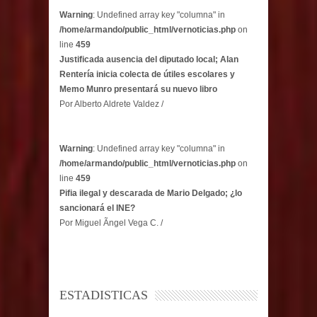
Warning
: Undefined array key "columna" in
/home/armando/public_html/vernoticias.php
on
line
459
Justificada ausencia del diputado local; Alan
Rentería inicia colecta de útiles escolares y
Memo Munro presentará su nuevo libro
Por Alberto Aldrete Valdez /
Warning
: Undefined array key "columna" in
/home/armando/public_html/vernoticias.php
on
line
459
Pifia ilegal y descarada de Mario Delgado; ¿lo
sancionará el INE?
Por Miguel Ãngel Vega C. /
ESTADISTICAS