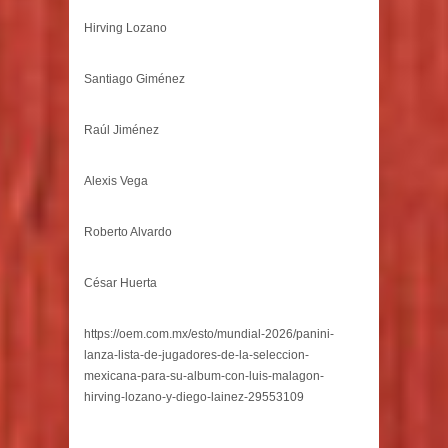
Hirving Lozano
Santiago Giménez
Raúl Jiménez
Alexis Vega
Roberto Alvardo
César Huerta
https://oem.com.mx/esto/mundial-2026/panini-
lanza-lista-de-jugadores-de-la-seleccion-
mexicana-para-su-album-con-luis-malagon-
hirving-lozano-y-diego-lainez-29553109