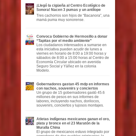
¡Llegó la cigüeña al Centro Ecológico de
Sonora! Nacen 3 pumas y un antílope
Tres cachorros son hijos de “Bacanora”, una
mamá puma muy sonorense.
Convoca Gobierno de Hermosillo a donar
“Tapitas por el medio ambiente”
Los ciudadanos interesados a sumarse en
esta iniciativa pueden acudir de lunes a
viernes en horario de 8:00 a 19:00 horas y
sábados de 8:00 a 15:00 horas al Centro de
Economía Circular ubicado en avenida
Seguro Social y Yáñez en la colonia
Modelo.
Gobernadores gastan 45 mdp en informes
con nachos, souvenirs y conciertos
Un grupo de 15 gobernadores gastó 45.6
millones de pesos en sus informes de
labores, incluyendo nachos, dorilocos,
souvenirs, conciertos y lujosos montajes.
Atletas indígenas mexicanos ganan el oro,
plata y bronce en el 23 Maratón de la
Muralla China
El grupo de mexicanos estuvo integrado por
corredores de dos pueblos originarios: la