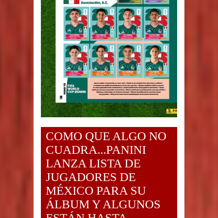
COMO QUE ALGO NO
CUADRA...PANINI
LANZA LISTA DE
JUGADORES DE
MÉXICO PARA SU
ÁLBUM Y ALGUNOS
ESTÁN HASTA