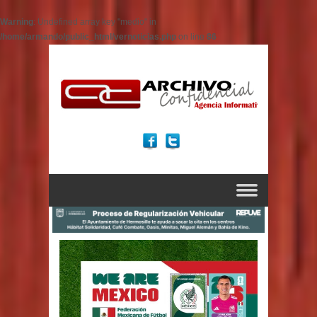
Warning
: Undefined array key "medio" in
/home/armando/public_html/vernoticias.php
on line
86