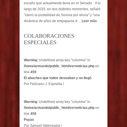
escaño que actualmente tiene en el Senado. A lo
largo de 2025, en dos distintos momentos, señaló:
"cierro la posibilidad de Sonora por ahora" y "una
dinámica de años de empaparse d ...
Leer más
COLABORACIONES
ESPECIALES
Warning
: Undefined array key "columna" in
/home/armando/public_html/vernoticias.php
on
line
459
El abucheo que todos deseaban y no llegó
Por Feliciano J. Espriella /
Warning
: Undefined array key "columna" in
/home/armando/public_html/vernoticias.php
on
line
459
Puyas
Por Samuel Valenzuela /