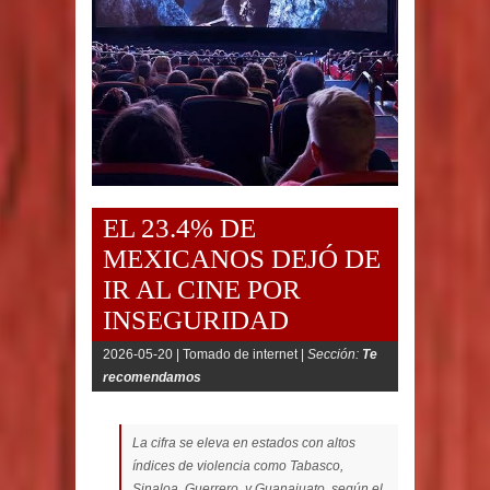
EL 23.4% DE
MEXICANOS DEJÓ DE
IR AL CINE POR
INSEGURIDAD
2026-05-20 |
Tomado de internet |
Sección:
Te
recomendamos
La cifra se eleva en estados con altos
índices de violencia como Tabasco,
Sinaloa, Guerrero, y Guanajuato, según el