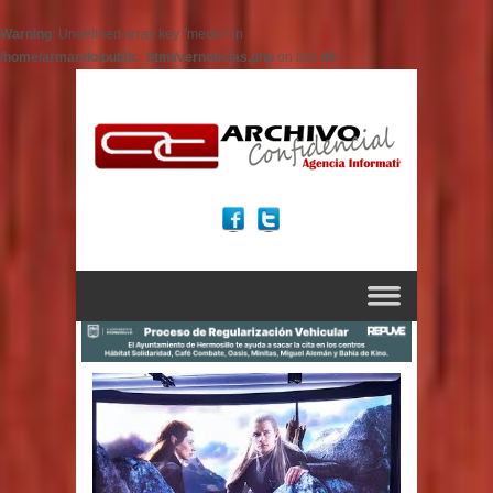
Warning
: Undefined array key "medio" in
/home/armando/public_html/vernoticias.php
on line
66