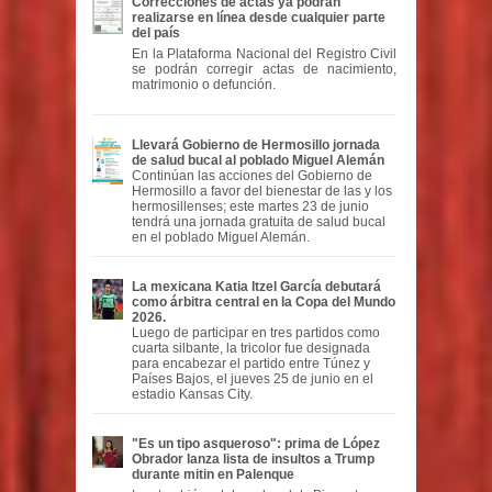
Correcciones de actas ya podrán
realizarse en línea desde cualquier parte
del país
En la Plataforma Nacional del Registro Civil
se podrán corregir actas de nacimiento,
matrimonio o defunción.
Llevará Gobierno de Hermosillo jornada
de salud bucal al poblado Miguel Alemán
Continúan las acciones del Gobierno de
Hermosillo a favor del bienestar de las y los
hermosillenses; este martes 23 de junio
tendrá una jornada gratuita de salud bucal
en el poblado Miguel Alemán.
La mexicana Katia Itzel García debutará
como árbitra central en la Copa del Mundo
2026.
Luego de participar en tres partidos como
cuarta silbante, la tricolor fue designada
para encabezar el partido entre Túnez y
Países Bajos, el jueves 25 de junio en el
estadio Kansas City.
"Es un tipo asqueroso": prima de López
Obrador lanza lista de insultos a Trump
durante mitin en Palenque