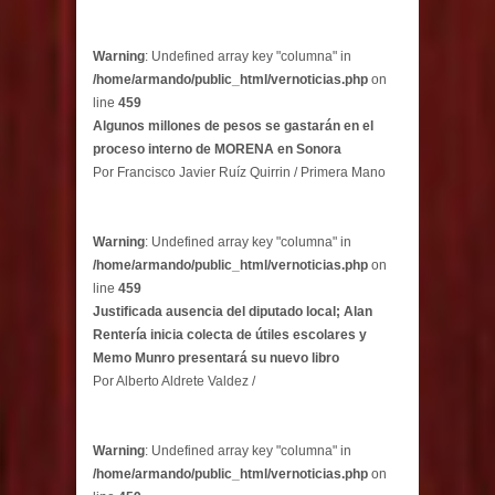
Warning
: Undefined array key "columna" in
/home/armando/public_html/vernoticias.php
on
line
459
Algunos millones de pesos se gastarán en el
proceso interno de MORENA en Sonora
Por Francisco Javier Ruíz Quirrin / Primera Mano
Warning
: Undefined array key "columna" in
/home/armando/public_html/vernoticias.php
on
line
459
Justificada ausencia del diputado local; Alan
Rentería inicia colecta de útiles escolares y
Memo Munro presentará su nuevo libro
Por Alberto Aldrete Valdez /
Warning
: Undefined array key "columna" in
/home/armando/public_html/vernoticias.php
on