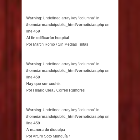
Warning
: Undefined array key "columna" in
/home/armando/public_html/vernoticias.php
on
line
459
Al fin edificarán hospital
Por Martin Romo / Sin Medias Tintas
Warning
: Undefined array key "columna" in
/home/armando/public_html/vernoticias.php
on
line
459
Hay que ser cochis
Por Hilario Olea / Corren Rumores
Warning
: Undefined array key "columna" in
/home/armando/public_html/vernoticias.php
on
line
459
A manera de disculpa
Por Arturo Soto Munguía /