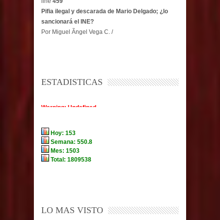
line
459
Pifia ilegal y descarada de Mario Delgado; ¿lo
sancionará el INE?
Por Miguel Ãngel Vega C. /
ESTADISTICAS
LO MAS VISTO