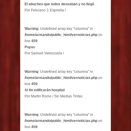
El abucheo que todos deseaban y no llegó
Por Feliciano J. Espriella /
Warning
: Undefined array key "columna" in
/home/armando/public_html/vernoticias.php
on
line
459
Puyas
Por Samuel Valenzuela /
Warning
: Undefined array key "columna" in
/home/armando/public_html/vernoticias.php
on
line
459
Al fin edificarán hospital
Por Martin Romo / Sin Medias Tintas
Warning
: Undefined array key "columna" in
/home/armando/public_html/vernoticias.php
on
line
459