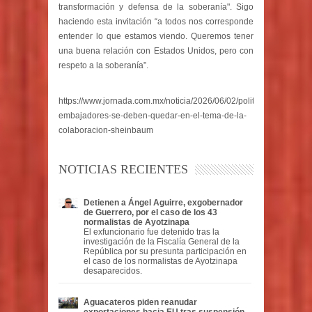
transformación y defensa de la soberanía". Sigo
haciendo esta invitación “a todos nos corresponde
entender lo que estamos viendo. Queremos tener
una buena relación con Estados Unidos, pero con
respeto a la soberanía”.
https://www.jornada.com.mx/noticia/2026/06/02/politica/los-
embajadores-se-deben-quedar-en-el-tema-de-la-
colaboracion-sheinbaum
NOTICIAS RECIENTES
Detienen a Ángel Aguirre, exgobernador
de Guerrero, por el caso de los 43
normalistas de Ayotzinapa
El exfuncionario fue detenido tras la
investigación de la Fiscalía General de la
República por su presunta participación en
el caso de los normalistas de Ayotzinapa
desaparecidos.
Aguacateros piden reanudar
exportaciones hacia EU tras suspensión