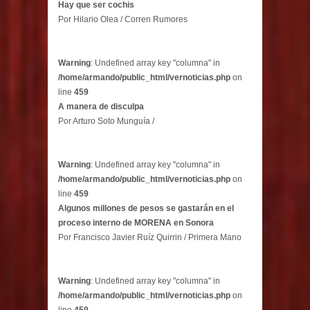
Hay que ser cochis
Por Hilario Olea / Corren Rumores
Warning
: Undefined array key "columna" in
/home/armando/public_html/vernoticias.php
on
line
459
A manera de disculpa
Por Arturo Soto Munguía /
Warning
: Undefined array key "columna" in
/home/armando/public_html/vernoticias.php
on
line
459
Algunos millones de pesos se gastarán en el
proceso interno de MORENA en Sonora
Por Francisco Javier Ruíz Quirrin / Primera Mano
Warning
: Undefined array key "columna" in
/home/armando/public_html/vernoticias.php
on
line
459