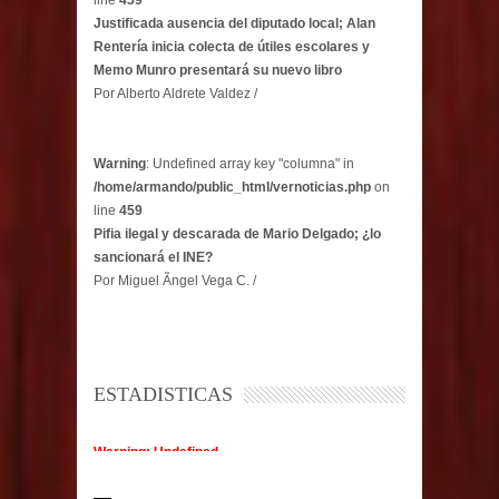
Justificada ausencia del diputado local; Alan
Rentería inicia colecta de útiles escolares y
Memo Munro presentará su nuevo libro
Por Alberto Aldrete Valdez /
Warning
: Undefined array key "columna" in
/home/armando/public_html/vernoticias.php
on
line
459
Pifia ilegal y descarada de Mario Delgado; ¿lo
sancionará el INE?
Por Miguel Ãngel Vega C. /
ESTADISTICAS