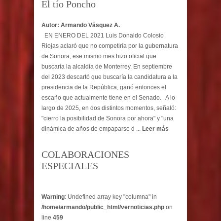
El tío Poncho
Autor: Armando Vásquez A.
EN ENERO DEL 2021 Luis Donaldo Colosio
Riojas aclaró que no competiría por la gubernatura
de Sonora, ese mismo mes hizo oficial que
buscaría la alcaldía de Monterrey. En septiembre
del 2023 descartó que buscaría la candidatura a la
presidencia de la República, ganó entonces el
escaño que actualmente tiene en el Senado. A lo
largo de 2025, en dos distintos momentos, señaló:
"cierro la posibilidad de Sonora por ahora" y "una
dinámica de años de empaparse d ...
Leer más
COLABORACIONES
ESPECIALES
Warning
: Undefined array key "columna" in
/home/armando/public_html/vernoticias.php
on
line
459