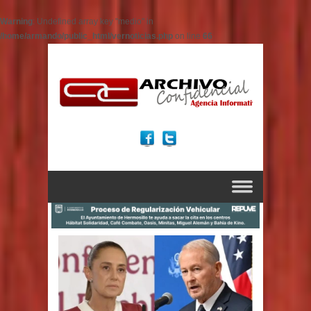
Warning
: Undefined array key "medio" in
/home/armando/public_html/vernoticias.php
on line
66