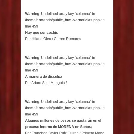
Warning
: Undefined array key "columna" in
/home/armando/public_html/vernoticias.php
on
line
459
Hay que ser cochis
Por Hilario Olea / Corren Rumores
Warning
: Undefined array key "columna" in
/home/armando/public_html/vernoticias.php
on
line
459
A manera de disculpa
Por Arturo Soto Munguía /
Warning
: Undefined array key "columna" in
/home/armando/public_html/vernoticias.php
on
line
459
Algunos millones de pesos se gastarán en el
proceso interno de MORENA en Sonora
Por Francisco Javier Ruíz Quirrin / Primera Mano