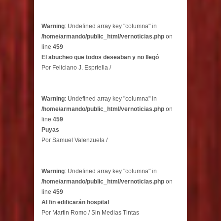
Warning
: Undefined array key "columna" in
/home/armando/public_html/vernoticias.php
on
line
459
El abucheo que todos deseaban y no llegó
Por Feliciano J. Espriella /
Warning
: Undefined array key "columna" in
/home/armando/public_html/vernoticias.php
on
line
459
Puyas
Por Samuel Valenzuela /
Warning
: Undefined array key "columna" in
/home/armando/public_html/vernoticias.php
on
line
459
Al fin edificarán hospital
Por Martin Romo / Sin Medias Tintas