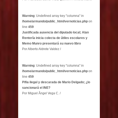
Warning
: Undefined array key "columna" in
/home/armando/public_html/vernoticias.php
on
line
459
Justificada ausencia del diputado local; Alan
Rentería inicia colecta de útiles escolares y
Memo Munro presentará su nuevo libro
Por Alberto Aldrete Valdez /
Warning
: Undefined array key "columna" in
/home/armando/public_html/vernoticias.php
on
line
459
Pifia ilegal y descarada de Mario Delgado; ¿lo
sancionará el INE?
Por Miguel Ãngel Vega C. /