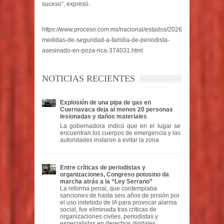
suceso”, expresó.
https://www.proceso.com.mx/nacional/estados/2026/6/15/otorgan-
medidas-de-seguridad-a-familia-de-periodista-
asesinado-en-poza-rica-374031.html
NOTICIAS RECIENTES
Explosión de una pipa de gas en
Cuernavaca deja al menos 20 personas
lesionadas y daños materiales
La gobernadora indicó que en el lugar se
encuentran los cuerpos de emergencia y las
autoridades instaron a evitar la zona
Entre críticas de periodistas y
organizaciones, Congreso potosino da
marcha atrás a la “Ley Serrano”
La reforma penal, que contemplaba
sanciones de hasta seis años de prisión por
el uso indebido de IA para provocar alarma
social, fue eliminada tras críticas de
organizaciones civiles, periodistas y
especialistas en derechos digitales