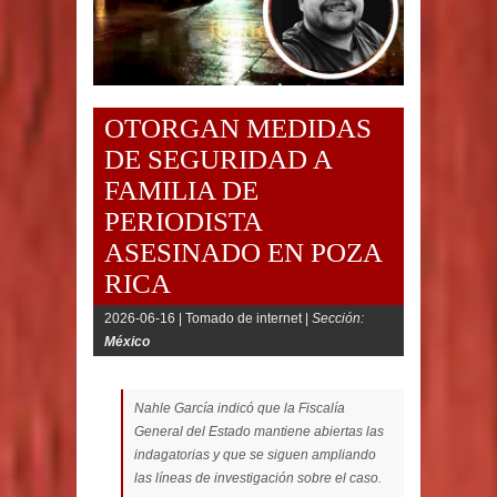
OTORGAN MEDIDAS
DE SEGURIDAD A
FAMILIA DE
PERIODISTA
ASESINADO EN POZA
RICA
2026-06-16 |
Tomado de internet |
Sección:
México
Nahle García indicó que la Fiscalía
General del Estado mantiene abiertas las
indagatorias y que se siguen ampliando
las líneas de investigación sobre el caso.