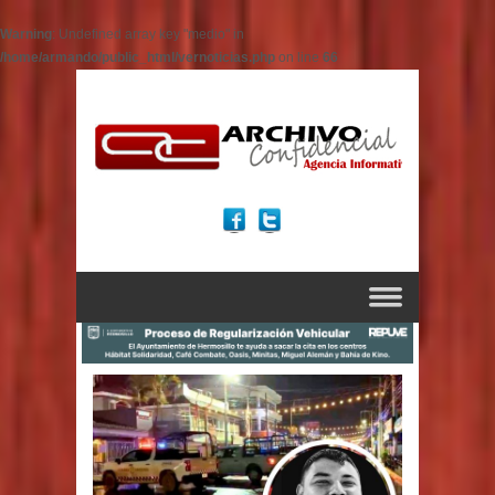
Warning
: Undefined array key "medio" in
/home/armando/public_html/vernoticias.php
on line
66