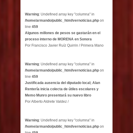
Warning
: Undefined array key "columna" in
/home/armando/public_html/vernoticias.php
on
line
459
Algunos millones de pesos se gastarán en el
proceso interno de MORENA en Sonora
Por Francisco Javier Ruíz Quirrin / Primera Mano
Warning
: Undefined array key "columna" in
/home/armando/public_html/vernoticias.php
on
line
459
Justificada ausencia del diputado local; Alan
Rentería inicia colecta de útiles escolares y
Memo Munro presentará su nuevo libro
Por Alberto Aldrete Valdez /
Warning
: Undefined array key "columna" in
/home/armando/public_html/vernoticias.php
on
line
459