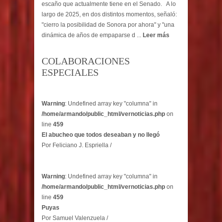
escaño que actualmente tiene en el Senado. A lo
largo de 2025, en dos distintos momentos, señaló:
"cierro la posibilidad de Sonora por ahora" y "una
dinámica de años de empaparse d ...
Leer más
COLABORACIONES
ESPECIALES
Warning
: Undefined array key "columna" in
/home/armando/public_html/vernoticias.php
on
line
459
El abucheo que todos deseaban y no llegó
Por Feliciano J. Espriella /
Warning
: Undefined array key "columna" in
/home/armando/public_html/vernoticias.php
on
line
459
Puyas
Por Samuel Valenzuela /