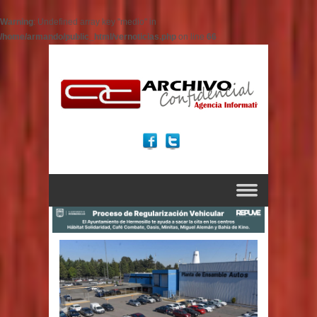
Warning
: Undefined array key "medio" in
/home/armando/public_html/vernoticias.php
on line
66