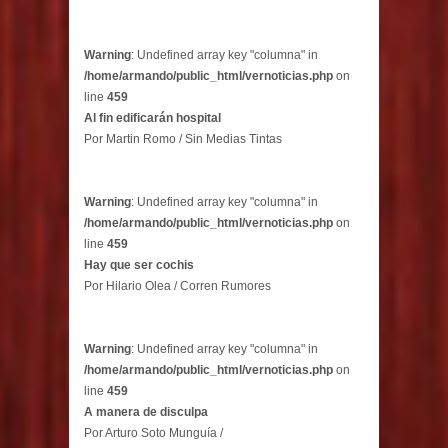
Warning
: Undefined array key "columna" in
/home/armando/public_html/vernoticias.php
on
line
459
Al fin edificarán hospital
Por Martin Romo / Sin Medias Tintas
Warning
: Undefined array key "columna" in
/home/armando/public_html/vernoticias.php
on
line
459
Hay que ser cochis
Por Hilario Olea / Corren Rumores
Warning
: Undefined array key "columna" in
/home/armando/public_html/vernoticias.php
on
line
459
A manera de disculpa
Por Arturo Soto Munguía /