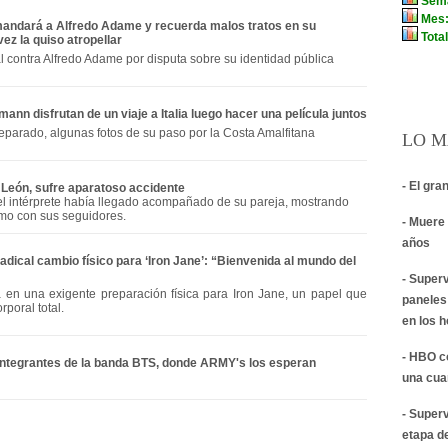
andará a Alfredo Adame y recuerda malos tratos en su
ez la quiso atropellar
l contra Alfredo Adame por disputa sobre su identidad pública
ann disfrutan de un viaje a Italia luego hacer una película juntos
eparado, algunas fotos de su paso por la Costa Amalfitana
LO M
- El gra
n León, sufre aparatoso accidente
el intérprete había llegado acompañado de su pareja, mostrando
omo con sus seguidores.
- Muere 
años
dical cambio físico para ‘Iron Jane’: “Bienvenida al mundo del
- Super
 en una exigente preparación física para Iron Jane, un papel que
paneles
poral total.
en los 
- HBO c
 integrantes de la banda BTS, donde ARMY's los esperan
una cua
- Super
etapa d