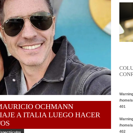
COL
CONF
Warnin
/home/a
 MAURICIO OCHMANN
401
IAJE A ITALIA LUEGO HACER
Warnin
TOS
/home/a
402
spectáculos