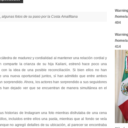
Warnin
 algunas fotos de su paso por la Costa Amalfitana
/home/a
404
Warnin
/home/a
414
átedra de madurez y cordialidad al mantener una relación cordial y
en comparte la crianza de su hija Kailani, estrenó hace poco una
 con la idea de una posible reconciliación. Si bien ellos no han
e una nueva oportunidad juntos, sí han admitido que entre ambos
han sorprendido. Ahora, los actores han sorprendido a sus seguidores
ues han dejado ver que se encuentran de manera simultánea en el
sus historias de Instagram una foto mientras disfrutaba de una cena
illos, incluidos entre ellos una pasta, mientras que al fondo se veía
nque no agregó detalles de su ubicación, al parecer se encontraba