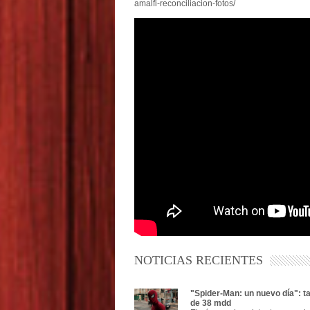
amalfi-reconciliacion-fotos/
NOTICIAS RECIENTES
"Spider-Man: un nuevo día": t
de 38 mdd