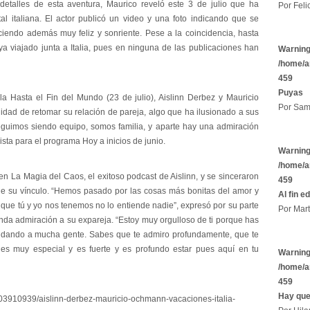
 detalles de esta aventura, Maurico reveló este 3 de julio que ha
Por Felic
l italiana. El actor publicó un video y una foto indicando que se
uciendo además muy feliz y sonriente. Pese a la coincidencia, hasta
 viajado junta a Italia, pues en ninguna de las publicaciones han
Warnin
/home/a
459
Puyas
la Hasta el Fin del Mundo (23 de julio), Aislinn Derbez y Mauricio
Por Sam
idad de retomar su relación de pareja, algo que ha ilusionado a sus
guimos siendo equipo, somos familia, y aparte hay una admiración
vista para el programa Hoy a inicios de junio.
Warnin
/home/a
en La Magia del Caos, el exitoso podcast de Aislinn, y se sinceraron
459
de su vínculo. “Hemos pasado por las cosas más bonitas del amor y
Al fin e
or que tú y yo nos tenemos no lo entiende nadie”, expresó por su parte
Por Mart
unda admiración a su expareja. “Estoy muy orgulloso de ti porque has
yudando a mucha gente. Sabes que te admiro profundamente, que te
s muy especial y es fuerte y es profundo estar pues aquí en tu
Warnin
/home/a
459
Hay que
703910939/aislinn-derbez-mauricio-ochmann-vacaciones-italia-