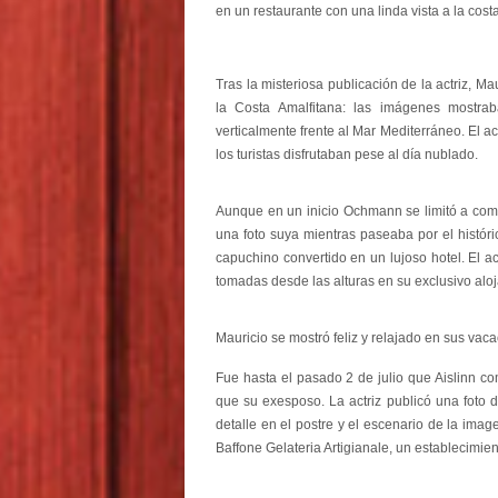
en un restaurante con una linda vista a la costa
Tras la misteriosa publicación de la actriz, M
la Costa Amalfitana: las imágenes mostraba
verticalmente frente al Mar Mediterráneo. El 
los turistas disfrutaban pese al día nublado.
Aunque en un inicio Ochmann se limitó a comp
una foto suya mientras paseaba por el histór
capuchino convertido en un lujoso hotel. El ac
tomadas desde las alturas en su exclusivo alo
Mauricio se mostró feliz y relajado en sus vaca
Fue hasta el pasado 2 de julio que Aislinn c
que su exesposo. La actriz publicó una foto 
detalle en el postre y el escenario de la image
Baffone Gelateria Artigianale, un establecimie