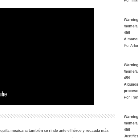
Por Hila
Warnin
/home/a
459
A maner
Por Artu
Warnin
/home/a
459
Algunos
proces
Por Fran
Warnin
/home/a
459
aquilla mexicana también se rinde ante el héroe y recauda más
Justific