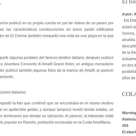
El tí
.
Autor: 
EN ENER
auricio publicó en su propia cuenta un par de videos de un paseo por
aclaró q
n las características construcciones en tonos pastel edificadas
Sonora, 
actor de El Chema también compartió una vista de una playa en la que
alcaldía
descartó
de la Re
artir algunas postales del famoso destino italiano, después publicó
actualme
ico Anantara Convento di Amalfi Grand Hotel, un antiguo monasterio
en dos d
tor publicó también algunas fotos de la marina de Amalfi, al parecer
posibili
jamiento.
años de
ciones italianas.
COL
ompartió la foto que confirmó que se encontraba en el mismo destino
de un apetecible gelato, y aunque tampoco reveló donde estaba, un
Warnin
n terminaron por delatar su ubicación. Al parecer, la intérprete visitó
/home/a
nto popular en Ravello, población enclavada en la Costa Amalfitana.
459
El abuc