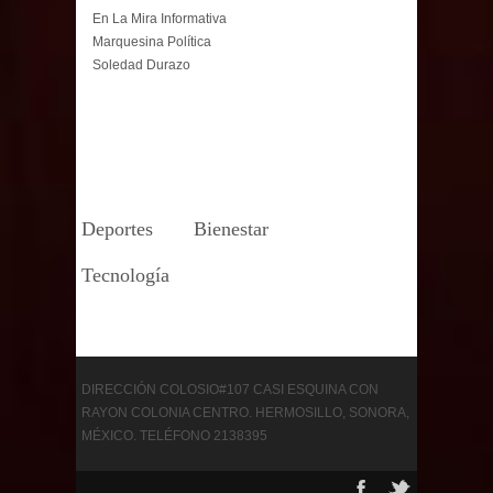
En La Mira Informativa
Marquesina Política
Soledad Durazo
Deportes
Bienestar
Tecnología
DIRECCIÓN COLOSIO#107 CASI ESQUINA CON
RAYON COLONIA CENTRO. HERMOSILLO, SONORA,
MÉXICO. TELÉFONO 2138395