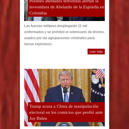
Posibles atentados terroristas alertan la
investidura de Abelardo de la Espriella en
Colombia
Las fuerzas militares desplegarán 11 mil
uniformados y se prohibió el sobrevuelo de drones,
usados por las agrupaciones criminales para
lanzar explosivos.
Leer más
Trump acusa a China de manipulación
electoral en los comicios que perdió ante
Joe Biden