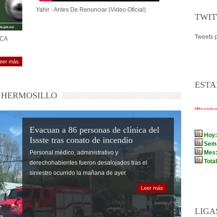
Yahir - Antes De Renunciar (Video Oficial)
TWIT
Tweets p
MCA
eer más
ESTA
HERMOSILLO
Evacuan a 86 personas de clínica del
Issste tras conato de incendio
Personal médico, administrativo y
derechohabientes fueron desalojados tras el
siniestro ocurrido la mañana de ayer
Leer más
LIGA