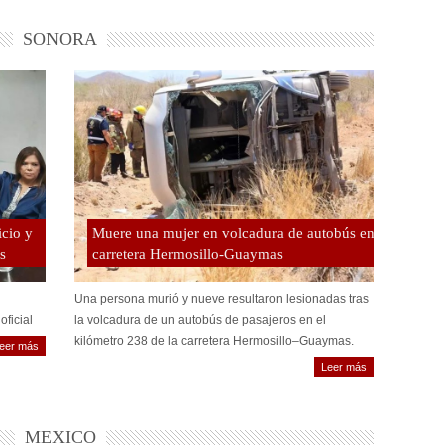
SONORA
icio y
Muere una mujer en volcadura de autobús en
s
carretera Hermosillo-Guaymas
Una persona murió y nueve resultaron lesionadas tras
oficial
la volcadura de un autobús de pasajeros en el
kilómetro 238 de la carretera Hermosillo–Guaymas.
eer más
Leer más
MEXICO