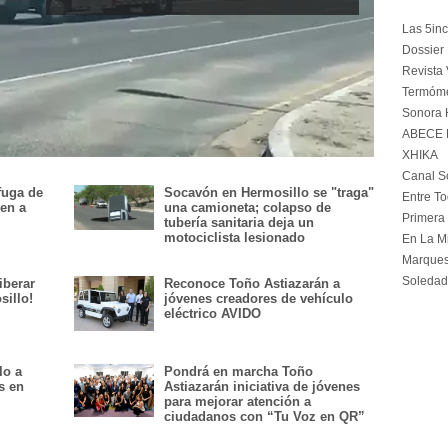
Las 5in
Dossier 
Revista 
Termóme
Sonora 
ABECE N
XHIKA
Canal S
fuga de
Socavón en Hermosillo se "traga"
Entre T
nen a
una camioneta; colapso de
Primera
tubería sanitaria deja un
motociclista lesionado
En La Mi
Marquesi
Soledad
iberar
Reconoce Toño Astiazarán a
sillo!
jóvenes creadores de vehículo
eléctrico AVIDO
lo a
Pondrá en marcha Toño
s en
Astiazarán iniciativa de jóvenes
para mejorar atención a
ciudadanos con “Tu Voz en QR”