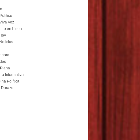
co
Político
Viva Voz
tro en Línea
Hoy
oticias
onora
odos
 Plana
ra Informativa
na Política
 Durazo