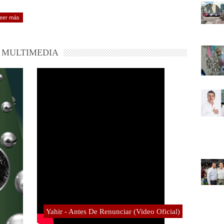
eer más
MULTIMEDIA
Yahir - Antes De Renunciar (Video Oficial)