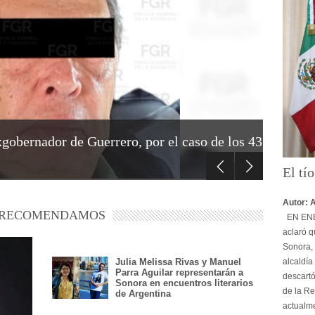
gobernador de Guerrero, por el caso de los 43
El tí
Autor: 
 RECOMENDAMOS
EN ENER
aclaró q
Sonora, 
alcaldía
Julia Melissa Rivas y Manuel
Parra Aguilar representarán a
descartó
Sonora en encuentros literarios
de la Re
de Argentina
actualme