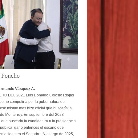
o Poncho
Armando Vásquez A.
O DEL 2021 Luis Donaldo Colosio Riojas
ue no competiría por la gubernatura de
ese mismo mes hizo oficial que buscaría la
 de Monterrey. En septiembre del 2023
 que buscaría la candidatura a la presidencia
pública, ganó entonces el escaño que
nte tiene en el Senado. A lo largo de 2025,