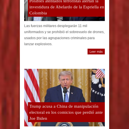
Posibles atentados terroristas alertan la
investidura de Abelardo de la Espriella en
Colombia
Las fuerzas militares desplegarán 11 mil
uniformados y se prohibió el sobrevuelo de drones,
usados por las agrupaciones criminales para
lanzar explosivos.
Leer más
Trump acusa a China de manipulación
electoral en los comicios que perdió ante
Joe Biden