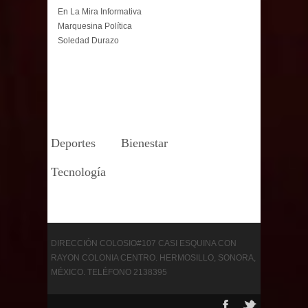
En La Mira Informativa
Marquesina Política
Soledad Durazo
Deportes
Bienestar
Tecnología
DIRECCIÓN COLOSIO#107 CASI ESQUINA CON
RAYON COLONIA CENTRO. HERMOSILLO, SONORA,
MÉXICO. TELÉFONO 2138395