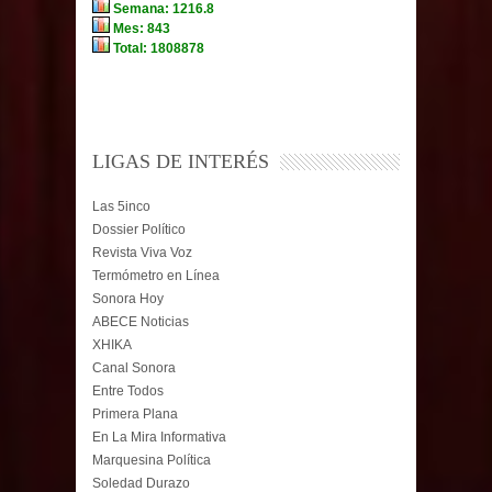
LIGAS DE INTERÉS
Las 5inco
Dossier Político
Revista Viva Voz
Termómetro en Línea
Sonora Hoy
ABECE Noticias
XHIKA
Canal Sonora
Entre Todos
Primera Plana
En La Mira Informativa
Marquesina Política
Soledad Durazo