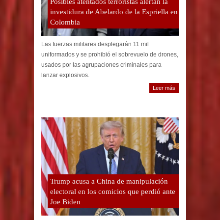
Posibles atentados terroristas alertan la
investidura de Abelardo de la Espriella en
Colombia
Las fuerzas militares desplegarán 11 mil
uniformados y se prohibió el sobrevuelo de drones,
usados por las agrupaciones criminales para
lanzar explosivos.
Leer más
Trump acusa a China de manipulación
electoral en los comicios que perdió ante
Joe Biden