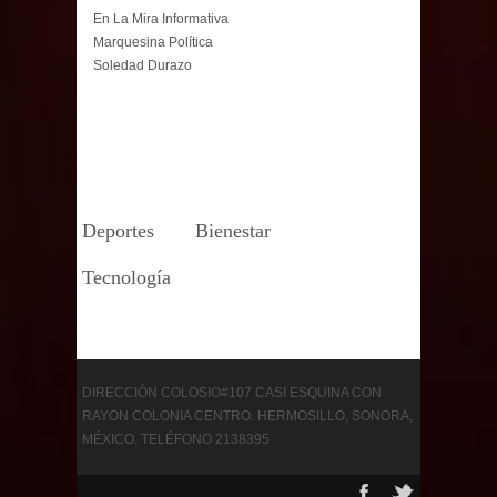
En La Mira Informativa
Marquesina Política
Soledad Durazo
Deportes
Bienestar
Tecnología
DIRECCIÓN COLOSIO#107 CASI ESQUINA CON
RAYON COLONIA CENTRO. HERMOSILLO, SONORA,
MÉXICO. TELÉFONO 2138395