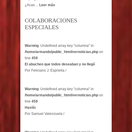
¿Acas ...
Leer más
COLABORACIONES
ESPECIALES
Warning
: Undefined array key "columna" in
/home/armando/public_html/vernoticias.php
on
line
459
El abucheo que todos deseaban y no llegó
Por Feliciano J. Espriella /
Warning
: Undefined array key "columna" in
/home/armando/public_html/vernoticias.php
on
line
459
Hastío
Por Samuel Valenzuela /