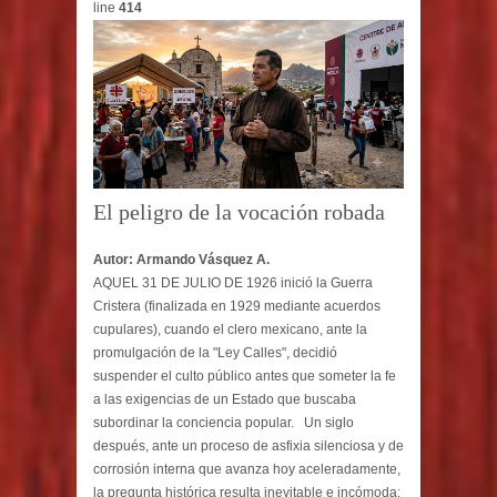
line
414
El peligro de la vocación robada
Autor: Armando Vásquez A.
AQUEL 31 DE JULIO DE 1926 inició la Guerra
Cristera (finalizada en 1929 mediante acuerdos
cupulares), cuando el clero mexicano, ante la
promulgación de la "Ley Calles", decidió
suspender el culto público antes que someter la fe
a las exigencias de un Estado que buscaba
subordinar la conciencia popular. Un siglo
después, ante un proceso de asfixia silenciosa y de
corrosión interna que avanza hoy aceleradamente,
la pregunta histórica resulta inevitable e incómoda: