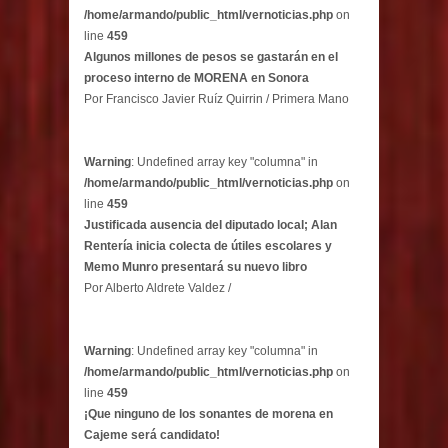
/home/armando/public_html/vernoticias.php
on
line
459
Algunos millones de pesos se gastarán en el
proceso interno de MORENA en Sonora
Por Francisco Javier Ruíz Quirrin / Primera Mano
Warning
: Undefined array key "columna" in
/home/armando/public_html/vernoticias.php
on
line
459
Justificada ausencia del diputado local; Alan
Rentería inicia colecta de útiles escolares y
Memo Munro presentará su nuevo libro
Por Alberto Aldrete Valdez /
Warning
: Undefined array key "columna" in
/home/armando/public_html/vernoticias.php
on
line
459
¡Que ninguno de los sonantes de morena en
Cajeme será candidato!