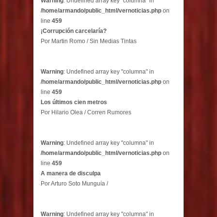
Warning
: Undefined array key "columna" in
/home/armando/public_html/vernoticias.php
on
line
459
¡Corrupción carcelaría?
Por Martin Romo / Sin Medias Tintas
Warning
: Undefined array key "columna" in
/home/armando/public_html/vernoticias.php
on
line
459
Los últimos cien metros
Por Hilario Olea / Corren Rumores
Warning
: Undefined array key "columna" in
/home/armando/public_html/vernoticias.php
on
line
459
A manera de disculpa
Por Arturo Soto Munguía /
Warning
: Undefined array key "columna" in