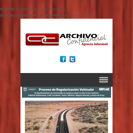
Warning
: Undefined array key "medio" in
/home/armando/public_html/vernoticias.php
on line
86