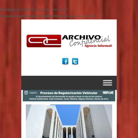
Warning
: Undefined array key "medio" in
/home/armando/public_html/vernoticias.php
on line
66