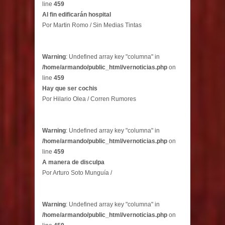
line
459
Al fin edificarán hospital
Por Martin Romo / Sin Medias Tintas
Warning
: Undefined array key "columna" in
/home/armando/public_html/vernoticias.php
on
line
459
Hay que ser cochis
Por Hilario Olea / Corren Rumores
Warning
: Undefined array key "columna" in
/home/armando/public_html/vernoticias.php
on
line
459
A manera de disculpa
Por Arturo Soto Munguía /
Warning
: Undefined array key "columna" in
/home/armando/public_html/vernoticias.php
on