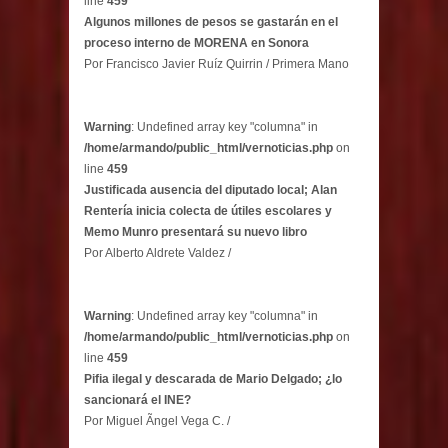
line
459
Algunos millones de pesos se gastarán en el
proceso interno de MORENA en Sonora
Por Francisco Javier Ruíz Quirrin / Primera Mano
Warning
: Undefined array key "columna" in
/home/armando/public_html/vernoticias.php
on
line
459
Justificada ausencia del diputado local; Alan
Rentería inicia colecta de útiles escolares y
Memo Munro presentará su nuevo libro
Por Alberto Aldrete Valdez /
Warning
: Undefined array key "columna" in
/home/armando/public_html/vernoticias.php
on
line
459
Pifia ilegal y descarada de Mario Delgado; ¿lo
sancionará el INE?
Por Miguel Ãngel Vega C. /