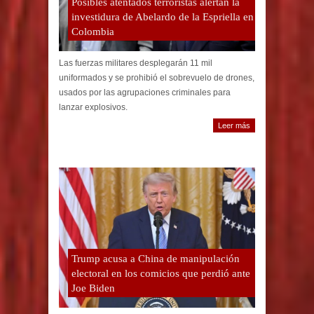
Posibles atentados terroristas alertan la
investidura de Abelardo de la Espriella en
Colombia
Las fuerzas militares desplegarán 11 mil
uniformados y se prohibió el sobrevuelo de drones,
usados por las agrupaciones criminales para
lanzar explosivos.
Leer más
Trump acusa a China de manipulación
electoral en los comicios que perdió ante
Joe Biden