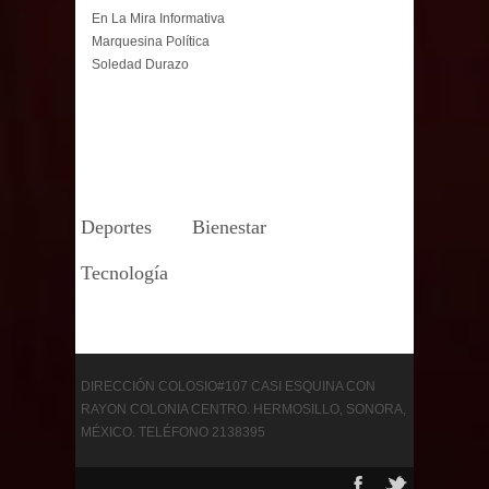
En La Mira Informativa
Marquesina Política
Soledad Durazo
Deportes
Bienestar
Tecnología
DIRECCIÓN COLOSIO#107 CASI ESQUINA CON
RAYON COLONIA CENTRO. HERMOSILLO, SONORA,
MÉXICO. TELÉFONO 2138395