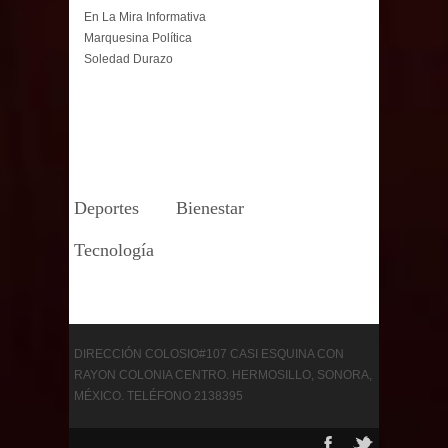
En La Mira Informativa
Marquesina Política
Soledad Durazo
Deportes
Bienestar
Tecnología
DIRECCIÓN COLOSIO#107 CASI ESQUINA CON
RAYON COLONIA CENTRO. HERMOSILLO, SONORA,
MÉXICO. TELÉFONO 2138395