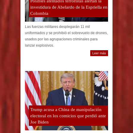
Posibles atentados terroristas alertan la
investidura de Abelardo de la Espriella en
Colombia
Las fuerzas militares desplegarán 11 mil
uniformados y se prohibió el sobrevuelo de drones,
usados por las agrupaciones criminales para
lanzar explosivos.
Leer más
Trump acusa a China de manipulación
electoral en los comicios que perdió ante
Joe Biden