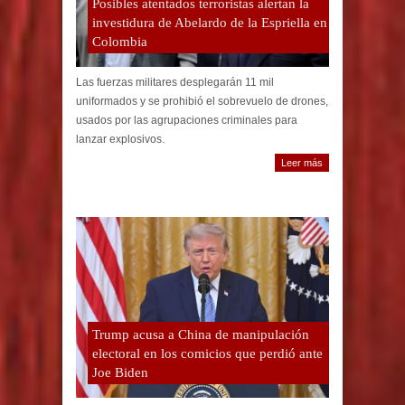
Posibles atentados terroristas alertan la
investidura de Abelardo de la Espriella en
Colombia
Las fuerzas militares desplegarán 11 mil
uniformados y se prohibió el sobrevuelo de drones,
usados por las agrupaciones criminales para
lanzar explosivos.
Leer más
Trump acusa a China de manipulación
electoral en los comicios que perdió ante
Joe Biden