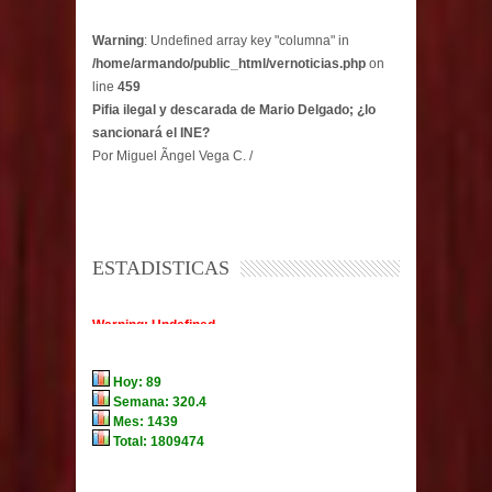
Warning
: Undefined array key "columna" in
/home/armando/public_html/vernoticias.php
on
line
459
Pifia ilegal y descarada de Mario Delgado; ¿lo
sancionará el INE?
Por Miguel Ãngel Vega C. /
ESTADISTICAS