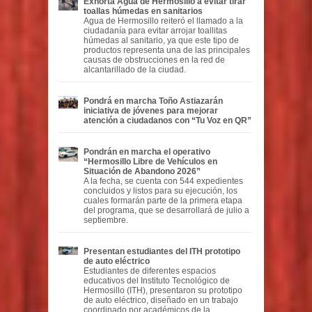
Exhorta Agua de Hermosillo a evitar tirar
toallas húmedas en sanitarios
Agua de Hermosillo reiteró el llamado a la
ciudadanía para evitar arrojar toallitas
húmedas al sanitario, ya que este tipo de
productos representa una de las principales
causas de obstrucciones en la red de
alcantarillado de la ciudad.
Pondrá en marcha Toño Astiazarán
iniciativa de jóvenes para mejorar
atención a ciudadanos con “Tu Voz en QR”
Pondrán en marcha el operativo
“Hermosillo Libre de Vehículos en
Situación de Abandono 2026”
A la fecha, se cuenta con 544 expedientes
concluidos y listos para su ejecución, los
cuales formarán parte de la primera etapa
del programa, que se desarrollará de julio a
septiembre.
Presentan estudiantes del ITH prototipo
de auto eléctrico
Estudiantes de diferentes espacios
educativos del Instituto Tecnológico de
Hermosillo (ITH), presentaron su prototipo
de auto eléctrico, diseñado en un trabajo
coordinado por académicos de la