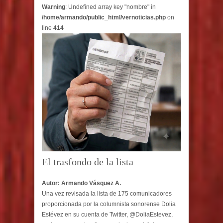
Warning
: Undefined array key "nombre" in
/home/armando/public_html/vernoticias.php
on
line
414
El trasfondo de la lista
Autor: Armando Vásquez A.
Una vez revisada la lista de 175 comunicadores
proporcionada por la columnista sonorense Dolia
Estévez en su cuenta de Twitter, @DoliaEstevez,