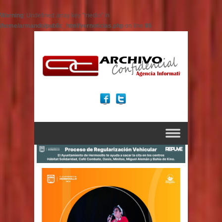
Warning
: Undefined array key "medio" in
/home/armando/public_html/vernoticias.php
on line
86