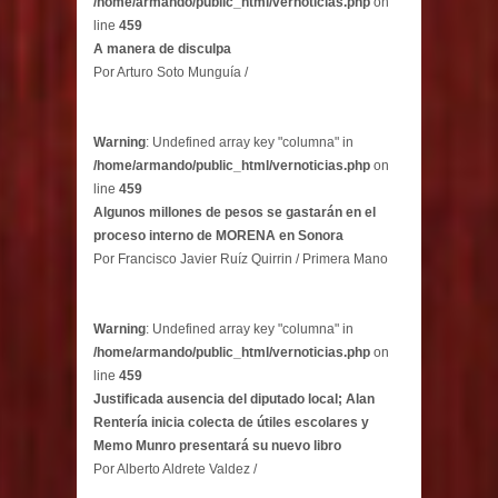
/home/armando/public_html/vernoticias.php
on
line
459
A manera de disculpa
Por Arturo Soto Munguía /
Warning
: Undefined array key "columna" in
/home/armando/public_html/vernoticias.php
on
line
459
Algunos millones de pesos se gastarán en el
proceso interno de MORENA en Sonora
Por Francisco Javier Ruíz Quirrin / Primera Mano
Warning
: Undefined array key "columna" in
/home/armando/public_html/vernoticias.php
on
line
459
Justificada ausencia del diputado local; Alan
Rentería inicia colecta de útiles escolares y
Memo Munro presentará su nuevo libro
Por Alberto Aldrete Valdez /