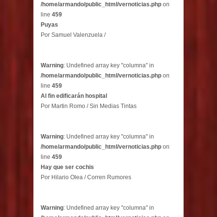
/home/armando/public_html/vernoticias.php
on
line
459
Puyas
Por Samuel Valenzuela /
Warning
: Undefined array key "columna" in
/home/armando/public_html/vernoticias.php
on
line
459
Al fin edificarán hospital
Por Martin Romo / Sin Medias Tintas
Warning
: Undefined array key "columna" in
/home/armando/public_html/vernoticias.php
on
line
459
Hay que ser cochis
Por Hilario Olea / Corren Rumores
Warning
: Undefined array key "columna" in