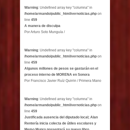
Warning
: Undefined array key "columna" in
/home/armando/public_html/vernoticias.php
on
line
459
A manera de disculpa
Por Arturo Soto Munguía /
Warning
: Undefined array key "columna" in
/home/armando/public_html/vernoticias.php
on
line
459
Algunos millones de pesos se gastarán en el
proceso interno de MORENA en Sonora
Por Francisco Javier Ruíz Quirrin / Primera Mano
Warning
: Undefined array key "columna" in
/home/armando/public_html/vernoticias.php
on
line
459
Justificada ausencia del diputado local; Alan
Rentería inicia colecta de útiles escolares y
Memo Munro presentará su nuevo libro