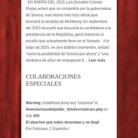
EN ENERO DEL 2021 Luis Donaldo Colosio
Riojas aclaró que no competiría por la gubernatura
de Sonora, ese mismo mes hizo oficial que
buscaría la alcaldía de Monterrey. En septiembre
del 2023 descartó que buscaría la candidatura a la
presidencia de la República, ganó entonces el
escaño que actualmente tiene en el Senado. A lo
largo de 2025, en dos distintos momentos, señaló:
"cierro la posibilidad de Sonora por ahora" y "una
dinámica de años de empaparse d ...
Leer más
COLABORACIONES
ESPECIALES
Warning
: Undefined array key "columna" in
/home/armando/public_html/vernoticias.php
on
line
459
El abucheo que todos deseaban y no llegó
Por Feliciano J. Espriella /