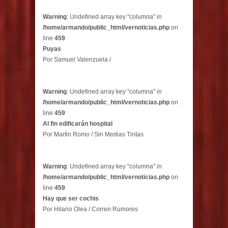
Warning
: Undefined array key "columna" in
/home/armando/public_html/vernoticias.php
on
line
459
Puyas
Por Samuel Valenzuela /
Warning
: Undefined array key "columna" in
/home/armando/public_html/vernoticias.php
on
line
459
Al fin edificarán hospital
Por Martin Romo / Sin Medias Tintas
Warning
: Undefined array key "columna" in
/home/armando/public_html/vernoticias.php
on
line
459
Hay que ser cochis
Por Hilario Olea / Corren Rumores