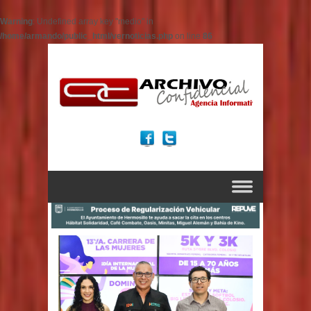
Warning
: Undefined array key "medio" in
/home/armando/public_html/vernoticias.php
on line
86