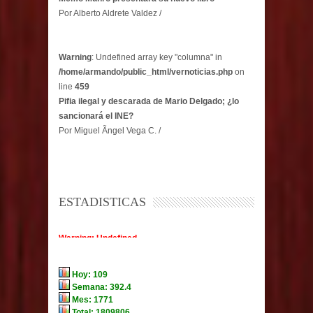
Por Alberto Aldrete Valdez /
Warning
: Undefined array key "columna" in
/home/armando/public_html/vernoticias.php
on
line
459
Pifia ilegal y descarada de Mario Delgado; ¿lo
sancionará el INE?
Por Miguel Ãngel Vega C. /
ESTADISTICAS