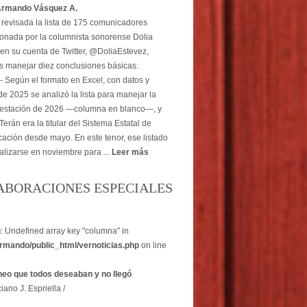
Armando Vásquez A.
revisada la lista de 175 comunicadores
onada por la columnista sonorense Dolia
en su cuenta de Twitter, @DoliaEstevez,
 manejar diez conclusiones básicas:
- Según el formato en Excel, con datos y
e 2025 se analizó la lista para manejar la
estación de 2026 —columna en blanco—, y
erán era la titular del Sistema Estatal de
ción desde mayo. En este tenor, ese listado
alizarse en noviembre para ...
Leer más
ABORACIONES ESPECIALES
g
: Undefined array key "columna" in
rmando/public_html/vernoticias.php
on line
heo que todos deseaban y no llegó
iano J. Espriella /