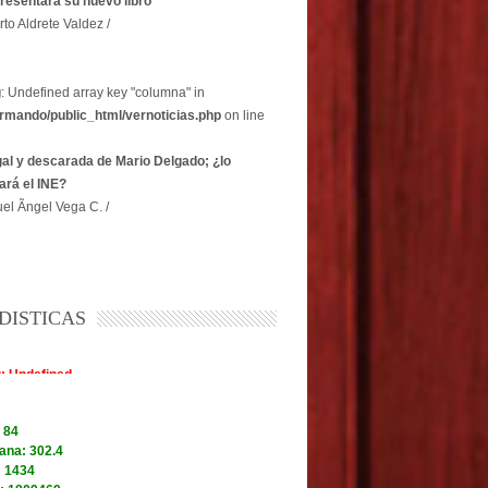
resentará su nuevo libro
rto Aldrete Valdez /
g
: Undefined array key "columna" in
rmando/public_html/vernoticias.php
on line
egal y descarada de Mario Delgado; ¿lo
ará el INE?
el Ãngel Vega C. /
DISTICAS