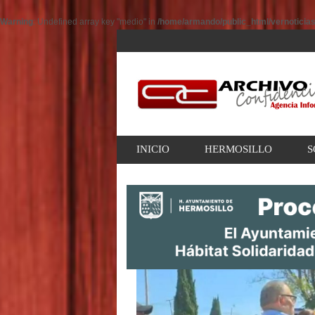
Warning
: Undefined array key "medio" in
/home/armando/public_html/vernoticia
INICIO
HERMOSILLO
S