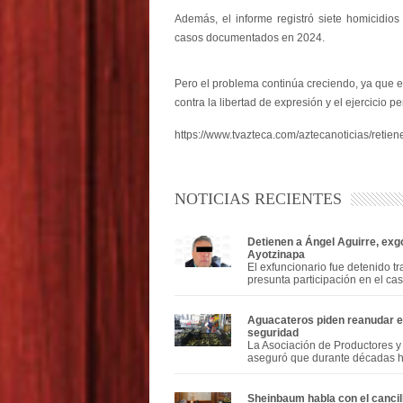
Además, el informe registró siete homicidios
casos documentados en 2024.
Pero el problema continúa creciendo, ya que e
contra la libertad de expresión y el ejercicio per
https://www.tvazteca.com/aztecanoticias/reti
NOTICIAS RECIENTES
Detienen a Ángel Aguirre, exg
Ayotzinapa
El exfuncionario fue detenido tr
presunta participación en el ca
Aguacateros piden reanudar e
seguridad
La Asociación de Productores 
aseguró que durante décadas ha
Sheinbaum habla con el cancill