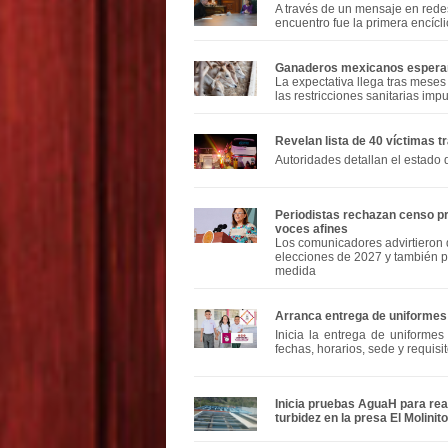
A través de un mensaje en rede
encuentro fue la primera encícli
Ganaderos mexicanos esperan 
La expectativa llega tras mese
las restricciones sanitarias im
Revelan lista de 40 víctimas
Autoridades detallan el estado 
Periodistas rechazan censo pro
voces afines
Los comunicadores advirtieron 
elecciones de 2027 y también p
medida
Arranca entrega de uniformes 
Inicia la entrega de uniformes
fechas, horarios, sede y requisit
Inicia pruebas AguaH para rea
turbidez en la presa El Molinito