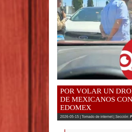
POR VOLAR UN DRON
DE MEXICANOS CON
EDOMEX
2026-05-15 |
Tomado de internet |
Sección:
P