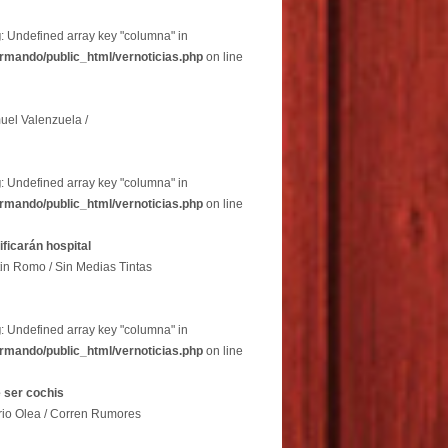
g
: Undefined array key "columna" in
rmando/public_html/vernoticias.php
on line
uel Valenzuela /
g
: Undefined array key "columna" in
rmando/public_html/vernoticias.php
on line
dificarán hospital
in Romo / Sin Medias Tintas
g
: Undefined array key "columna" in
rmando/public_html/vernoticias.php
on line
 ser cochis
rio Olea / Corren Rumores