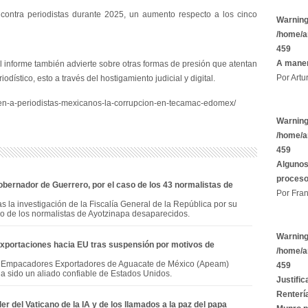
 contra periodistas durante 2025, un aumento respecto a los cinco
Warnin
/home/a
459
A maner
l informe también advierte sobre otras formas de presión que atentan
Por Artu
iodístico, esto a través del hostigamiento judicial y digital.
enen-a-periodistas-mexicanos-la-corrupcion-en-tecamac-edomex/
Warnin
/home/a
459
Algunos
proces
obernador de Guerrero, por el caso de los 43 normalistas de
Por Fran
as la investigación de la Fiscalía General de la República por su
so de los normalistas de Ayotzinapa desaparecidos.
Warnin
xportaciones hacia EU tras suspensión por motivos de
/home/a
y Empacadores Exportadores de Aguacate de México (Apeam)
459
 sido un aliado confiable de Estados Unidos.
Justific
Rentería
er del Vaticano de la IA y de los llamados a la paz del papa