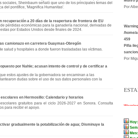
Munro p
s sociales, Sheinbaum señaló que uno de los principales temas del
Por Albe
ca del pontífice, 'Magnifica Humanitas'.
recuperación a 20 días de la reapertura de frontera de EU
s de pérdidas económicas para la ganadería nacional, derivadas de
Warnin
puestas por Estados Unidos desde finales de 2024.
/home/a
459
 tras camionazo en carretera Guaymas-Obregón
Pifia il
de salud y hospitales a donde fueron trasladadas las víctimas.
sancion
Por Migu
puesto por Nahle; acusan intento de control y de certificar a
que estos ajustes de la gobernadora se encaminan a las
lantearon dudas sobre el uso de sus datos personales con la
ESTA
escolares en Hermosillo: Calendario y horarios
 escolares gratuitos para el ciclo 2026-2027 en Sonora. Consulta
os para recibir el apoyo.
ctivar gradualmente la potabilización de agua; Disminuye la