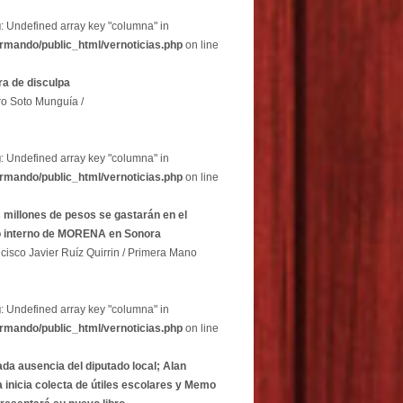
g
: Undefined array key "columna" in
rmando/public_html/vernoticias.php
on line
a de disculpa
ro Soto Munguía /
g
: Undefined array key "columna" in
rmando/public_html/vernoticias.php
on line
 millones de pesos se gastarán en el
o interno de MORENA en Sonora
cisco Javier Ruíz Quirrin / Primera Mano
g
: Undefined array key "columna" in
rmando/public_html/vernoticias.php
on line
ada ausencia del diputado local; Alan
 inicia colecta de útiles escolares y Memo