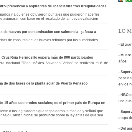
ol presencial a aspirantes de licenciatura tras irregularidades
nados y a quienes obtuvieron puntajes que pudieron haberles
 se asignarán con base en el resultado de la nueva evaluación
LO M
as de huevos por contaminación con salmonela; ¿afecta a
echas de consumo de los huevos retirados por las autoridades
- El gra
- Muere 
a: Cruz Roja Hermosillo espera más de 800 participantes
años
era nacional "Todo México Salvando Vidas" se realizará el 6 de
- Super
paneles
a de dos fases de la planta solar de Puerto Peñasco
en los 
- HBO c
una cua
e 15 años usen redes sociales; es el primer país de Europa en
ento a los legisladores que respaldaron la medida y señaló que
- Super
sejo Constitucional se pronuncie sobre la ley antes de que sea
etapa d
- Del a