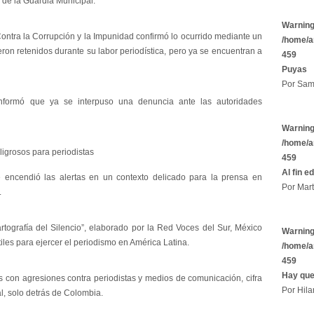
n de la Guardia Municipal.
Warnin
ontra la Corrupción y la Impunidad confirmó lo ocurrido mediante un
/home/a
ron retenidos durante su labor periodística, pero ya se encuentran a
459
Puyas
Por Sam
nformó que ya se interpuso una denuncia ante las autoridades
Warnin
/home/a
igrosos para periodistas
459
Al fin e
e encendió las alertas en un contexto delicado para la prensa en
Por Mart
.
ografía del Silencio”, elaborado por la Red Voces del Sur, México
Warnin
les para ejercer el periodismo en América Latina.
/home/a
459
Hay que
s con agresiones contra periodistas y medios de comunicación, cifra
Por Hila
l, solo detrás de Colombia.