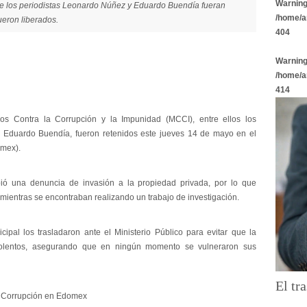
Warnin
ue los periodistas Leonardo Núñez y Eduardo Buendía fueran
/home/a
eron liberados.
404
Warnin
/home/a
414
os Contra la Corrupción y la Impunidad (MCCI), entre ellos los
y Eduardo Buendía, fueron retenidos este jueves 14 de mayo en el
omex).
ibió una denuncia de invasión a la propiedad privada, por lo que
o mientras se encontraban realizando un trabajo de investigación.
cipal los trasladaron ante el Ministerio Público para evitar que la
 violentos, asegurando que en ningún momento se vulneraron sus
El tra
a Corrupción en Edomex