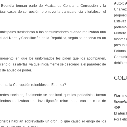
Autor: 
Buendía forman parte de Mexicanos Contra la Corrupción y la
Una vez 
igar casos de corrupción, promover la transparencia y fortalecer el
proporci
Estévez 
podemos
municipales trasladaron a los comunicadores cuando realizaban una
Primero.
nal del Norte y Constitución de la República, según se observa en un
montos d
presupu
Paloma T
Comunica
 momento en que los uniformados les piden que los acompañen,
debió re
ncendió las alertas, ya que inicialmente se desconocía el paradero de
so de abuso de poder.
COL
Contra la Corrupción retenidos en Edomex?
redes sociales, finalmente se confirmó que los periodistas fueron
Warnin
ientras realizaban una investigación relacionada con un caso de
/home/a
459
El abuc
Por Felic
rteros habrían sobrevolado un dron, lo que causó el enojo de los